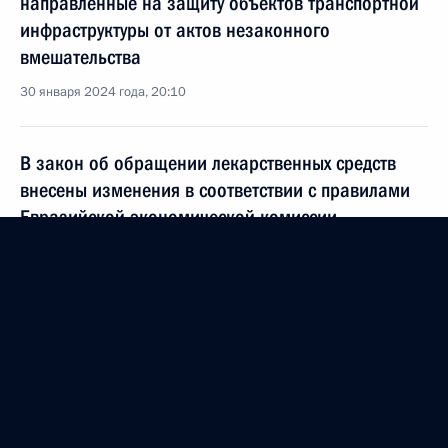
направленные на защиту объектов транспортной
инфраструктуры от актов незаконного
вмешательства
30 января 2024 года, 20:10
В закон об обращении лекарственных средств
внесены изменения в соответствии с правилами
Евразийской экономической комиссии
30 января 2024 года, 20:00
27 января 2024 года, суббота
Указ о временном порядке раскрытия
и предоставления информации хозяйственными
обществами, являющимися экономически
значимыми организациями, и некоторыми