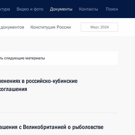
ктура
Видео и фото
Документы
Контакты
Поиск
 документов
Конституция России
март, 2024
ть следующие материалы
енениях в российско-кубинские
соглашения
лашения с Великобританией о рыболовстве