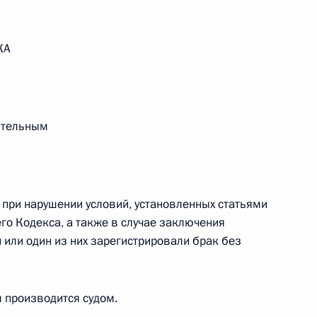
ального закона «О персональных данных» и отдельные
ации
КА
 г. № 256-ФЗ
ительным
кон «О присяжных заседателях федеральных судов общей
 при нарушении условий, установленных статьями
его Кодекса, а также в случае заключения
 г. № 263-ФЗ
и или один из них зарегистрировали брак без
ального закона «О государственной регистрации
 производится судом.