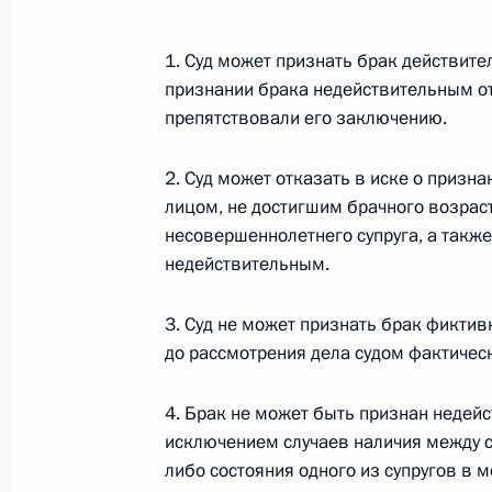
Министров Киргизской Республики о прав
по вопросам внутренних дел и миграции 
1. Суд может признать брак действите
26 июля 2026 года
признании брака недействительным отп
препятствовали его заключению.
Федеральный закон от 26.07.2026
2. Суд может отказать в иске о призн
лицом, не достигшим брачного возраст
О внесении изменений в Кодекс внутренн
Федерального закона «Об обеспечении ед
несовершеннолетнего супруга, а также
недействительным.
26 июля 2026 года
3. Суд не может признать брак фиктив
до рассмотрения дела судом фактичес
Федеральный закон от 26.07.2026
О внесении изменений в Кодекс Российс
4. Брак не может быть признан недейс
исключением случаев наличия между 
26 июля 2026 года
либо состояния одного из супругов в 