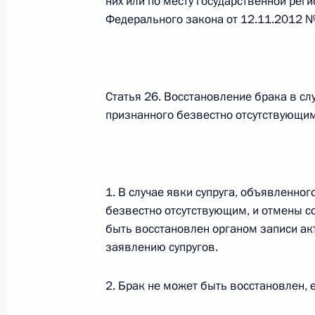
них или по месту государственной рег
Федерального закона от 12.11.2012 
Официальный портал правовой информации
prav
Статья 26. Восстановление брака в сл
признанного безвестно отсутствующи
26 июля 2026 года
Федеральный закон от 26.07.2026
1. В случае явки супруга, объявленно
О внесении изменений в статью 11 Федера
Федерального закона «Об образовании в
безвестно отсутствующим, и отмены 
быть восстановлен органом записи ак
26 июля 2026 года
заявлению супругов.
2. Брак не может быть восстановлен, е
Федеральный закон от 26.07.2026