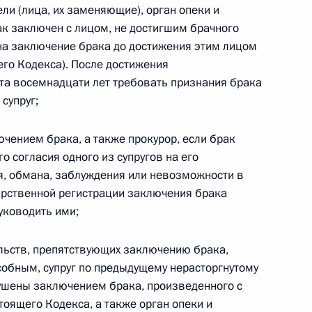
ели (лица, их заменяющие), орган опеки и
ак заключен с лицом, не достигшим брачного
 на заключение брака до достижения этим лицом
его Кодекса). После достижения
та восемнадцати лет требовать признания брака
 г. № 267-ФЗ
супруг;
льного закона «О благотворительной деятельности
ючением брака, а также прокурор, если брак
о согласия одного из супругов на его
я, обмана, заблуждения или невозможности в
дарственной регистрации заключения брака
 г. № 251-ФЗ
уководить ими;
с Российской Федерации и статьи 31 и 151 Уголовно-
ельств, препятствующих заключению брака,
дерации
собным, супруг по предыдущему нерасторгнутому
арушены заключением брака, произведенного с
оящего Кодекса, а также орган опеки и