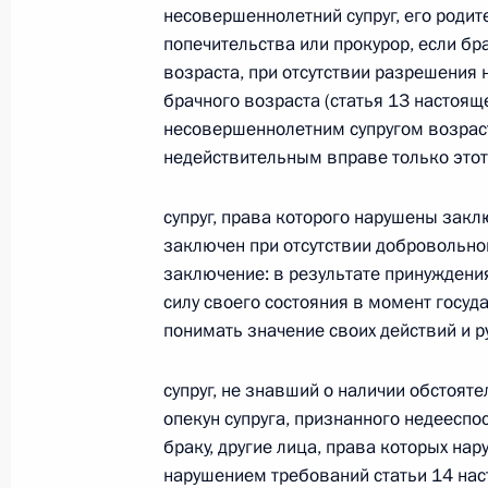
несовершеннолетний супруг, его родит
26 июля 2026 года
попечительства или прокурор, если бр
возраста, при отсутствии разрешения
брачного возраста (статья 13 настоящ
несовершеннолетним супругом возрас
Федеральный закон от 26.07.2026
недействительным вправе только этот 
О внесении изменения в статью 2 Федера
и добровольчестве (волонтерстве)»
супруг, права которого нарушены закл
26 июля 2026 года
заключен при отсутствии добровольног
заключение: в результате принуждени
силу своего состояния в момент госу
Федеральный закон от 26.07.2026
понимать значение своих действий и р
О внесении изменений в Уголовный кодек
супруг, не знавший о наличии обстоят
процессуального кодекса Российской Фе
опекун супруга, признанного недееспо
26 июля 2026 года
браку, другие лица, права которых н
нарушением требований статьи 14 наст