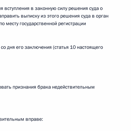
дня вступления в законную силу решения суда о
править выписку из этого решения суда в орган
 г. № 242-ФЗ
по месту государственной регистрации
части первой и статью 227–1 части второй Налогового
со дня его заключения (статья 10 настоящего
 г. № 246-ФЗ
 Российской Федерации
бовать признания брака недействительным
твительным вправе:
 г. № 268-ФЗ
кон «О пробации в Российской Федерации»