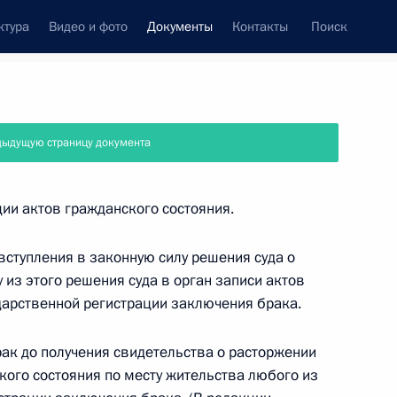
ктура
Видео и фото
Документы
Контакты
Поиск
 документов
Справка
Конституция России
дыдущую страницу документа
ии актов гражданского состояния.
 вступления в законную силу решения суда о
из этого решения суда в орган записи актов
ударственной регистрации заключения брака.
рак до получения свидетельства о расторжении
кого состояния по месту жительства любого из
дата принятия