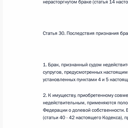
нерасторгнутом браке (статья 14 наст
Федеральный закон от 26.07.2026
О внесении изменения в статью 6 Закона
Статья 30. Последствия признания бр
26 июля 2026 года
Федеральный закон от 26.07.2026
1. Брак, признанный судом недействи
О внесении изменений в статью 9.21 Код
супругов, предусмотренных настоящим
правонарушениях
установленных пунктами 4 и 5 настоящ
26 июля 2026 года
2. К имуществу, приобретенному совм
недействительным, применяются поло
Федерации о долевой собственности. 
Федеральный закон от 26.07.2026
(статьи 40 - 42 настоящего Кодекса),
О ратификации Соглашения между Правит
Республики Беларусь о сотрудничестве в 