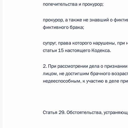
попечительства и прокурор;
Федеральный закон от 26.07.2026
прокурор, а также не знавший о фикти
О внесении изменений в статью 13–2 Фед
и признании утратившим силу пункта 1 ча
фиктивного брака;
изменений в Федеральный закон „Об акта
26 июля 2026 года
супруг, права которого нарушены, при 
статьи 15 настоящего Кодекса.
2. При рассмотрении дела о признани
Федеральный закон от 26.07.2026
лицом, не достигшим брачного возраст
О внесении изменения в статью 10 Федер
недееспособным, к участию в деле при
26 июля 2026 года
Статья 29. Обстоятельства, устраняю
Федеральный закон от 26.07.2026
О ратификации Соглашения между Правит