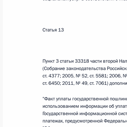
Официальный портал правовой информации
prav
Статья 13
26 июля 2026 года
Пункт 3 статьи 33318 части второй Н
Федеральный закон от 26.07.2026
(Собрание законодательства Российско
ст. 4377; 2005, № 52, ст. 5581; 2006, №
О внесении изменений в статью 11 Федера
ст. 6450; 2011, № 49, ст. 7061) допо
Федерального закона «Об образовании в
26 июля 2026 года
"Факт уплаты государственной пошли
использованием информации об уплат
Государственной информационной сист
Федеральный закон от 26.07.2026
платежах, предусмотренной Федераль