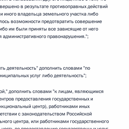
вершено в результате противоправных действий
 г. № 264-ФЗ
или иного владельца земельного участка либо
ерального закона «Об актах гражданского состояния»
елось возможности предотвратить совершение
сти 13 статьи 3 Федерального закона «О внесении
ибо им были приняты все зависящие от него
х гражданского состояния“
 административного правонарушения.";
 г. № 270-ФЗ
ять деятельность" дополнить словами "по
ниципальных услуг либо деятельность";
ального закона «Об автономных учреждениях»
икой," дополнить словами "к лицам, являющимся
нтров предоставления государственных и
ункциональный центр), работниками иных
етствии с законодательством Российской
 г. № 244-ФЗ
ного центра, или работниками государственного
ельством Российской Федерации и Кабинетом
ность по предоставлению государственных услуг