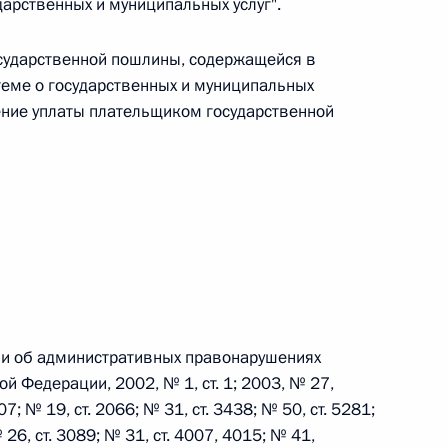
арственных и муниципальных услуг".
ального закона «О персональных данных» и отдельные
ации
осударственной пошлины, содержащейся в
еме о государственных и муниципальных
ение уплаты плательщиком государственной
 г. № 256-ФЗ
кон «О присяжных заседателях федеральных судов общей
 г. № 263-ФЗ
ии об административных правонарушениях
ального закона «О государственной регистрации
й Федерации, 2002, № 1, ст. 1; 2003, № 27,
907; № 19, ст. 2066; № 31, ст. 3438; № 50, ст. 5281;
 26, ст. 3089; № 31, ст. 4007, 4015; № 41,