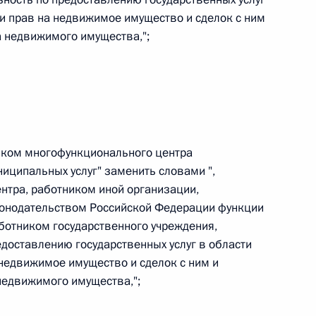
овом статусе представительств компетентных органов
ии прав на недвижимое имущество и сделок с ним
в Российской Федерации и Киргизской Республике
а недвижимого имущества,";
 г. № 252-ФЗ
его водного транспорта Российской Федерации и статью 1
инства измерений»
ником многофункционального центра
иципальных услуг" заменить словами ",
нтра, работником иной организации,
конодательством Российской Федерации функции
ботником государственного учреждения,
 г. № 250-ФЗ
доставлению государственных услуг в области
кой Федерации об административных правонарушениях
 недвижимое имущество и сделок с ним и
 недвижимого имущества,";