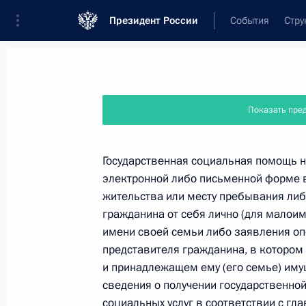
Президент России
События
Стру
Новости
Поручения Президента
Банк
Показать пре
Название документа или его номер
Государственная социальная помощь н
электронной либо письменной форме в
Текст в документе
жительства или месту пребывания ли
гражданина от себя лично (для малои
имени своей семьи либо заявления опе
Вид документа
представителя гражданина, в котором
Все
и принадлежащем ему (его семье) иму
сведения о получении государственно
Дата вступления в силу...
или 
социальных услуг в соответствии с гл