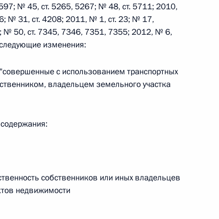
3597; № 45, ст. 5265, 5267; № 48, ст. 5711; 2010,
06; № 31, ст. 4208; 2011, № 1, ст. 23; № 17,
1; № 50, ст. 7345, 7346, 7351, 7355; 2012, № 6,
 г. № 242-ФЗ
8) следующие изменения:
части первой и статью 227–1 части второй Налогового
в "совершенные с использованием транспортных
бственником, владельцем земельного участка
 г. № 246-ФЗ
 содержания:
 Российской Федерации
тственность собственников или иных владельцев
ктов недвижимости
 г. № 268-ФЗ
кон «О пробации в Российской Федерации»