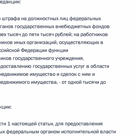
едакции:
 г. № 266-ФЗ
о штрафа на должностных лиц федеральных
 Российской Федерации «О защите прав потребителей»
органов государственных внебюджетных фондов
ех тысяч до пяти тысяч рублей; на работников
ников иных организаций, осуществляющих в
оссийской Федерации функции
иков государственного учреждения,
 г. № 247-ФЗ
доставлению государственных услуг в области
 недвижимое имущество и сделок с ним и
екса Российской Федерации об административных
недвижимого имущества, - от одной тысячи до
кции:
 г. № 245-ФЗ
сти 1 настоящей статьи, для предоставления
ельством Российской Федерации и Правительством
мых федеральным органом исполнительной власти
сфере деятельности с драгоценными металлами,