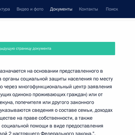
ктура
Видео и фото
Документы
Контакты
Поиск
 документов
Справка
Конституция России
дыдущую страницу документа
азначается на основании представленного в
 органы социальной защиты населения по месту
бо через многофункциональный центр заявления
мущих одиноко проживающих граждан) или от
куна, попечителя или другого законного
 указываются сведения о составе семьи, доходах
ществе на праве собственности, а также
й социальной помощи в виде предоставления
дата принятия
авой 2 настоящего Федерального закона.".