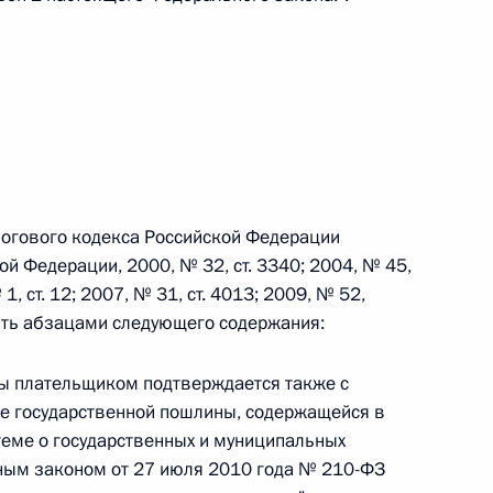
Найти документ
o.gov.ru
алогового кодекса Российской Федерации
 г. № 259-ФЗ
й Федерации, 2000, № 32, ст. 3340; 2004, № 45,
 1, ст. 12; 2007, № 31, ст. 4013; 2009, № 52,
льного закона «О статусе военнослужащих» и статью 86
лнить абзацами следующего содержания:
 Российской Федерации»
ны плательщиком подтверждается также с
е государственной пошлины, содержащейся в
еме о государственных и муниципальных
 г. № 265-ФЗ
ным законом от 27 июля 2010 года № 210-ФЗ