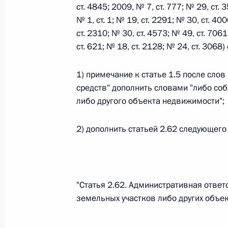
ст. 4845; 2009, № 7, ст. 777; № 29, ст. 
№ 1, ст. 1; № 19, ст. 2291; № 30, ст. 40
ст. 2310; № 30, ст. 4573; № 49, ст. 706
Федеральный закон от 26.07.2026
ст. 621; № 18, ст. 2128; № 24, ст. 306
О внесении изменений в статьи 85 и 102 
кодекса Российской Федерации
1) примечание к статье 1.5 после сло
26 июля 2026 года
средств" дополнить словами "либо со
либо другого объекта недвижимости";
Федеральный закон от 26.07.2026
2) дополнить статьей 2.62 следующего
О внесении изменений в Трудовой кодекс
26 июля 2026 года
"Статья 2.62. Административная отве
земельных участков либо других объе
Федеральный закон от 26.07.2026
О внесении изменений в Федеральный за