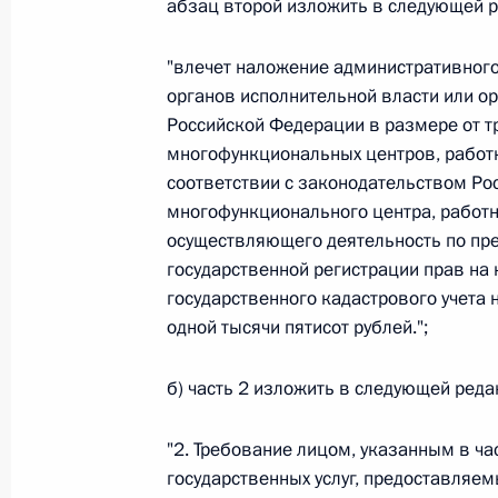
абзац второй изложить в следующей р
Федеральный закон от 26.07.2026
"влечет наложение административног
О внесении изменения в статью 6 Закона
органов исполнительной власти или 
Российской Федерации в размере от тр
26 июля 2026 года
многофункциональных центров, работ
соответствии с законодательством Р
многофункционального центра, работн
Федеральный закон от 26.07.2026
осуществляющего деятельность по пре
государственной регистрации прав на
О внесении изменений в статью 9.21 Код
правонарушениях
государственного кадастрового учета 
одной тысячи пятисот рублей.";
26 июля 2026 года
б) часть 2 изложить в следующей реда
Федеральный закон от 26.07.2026
"2. Требование лицом, указанным в ча
О ратификации Соглашения между Правит
государственных услуг, предоставляе
Республики Беларусь о сотрудничестве в 