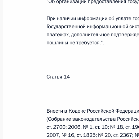
"Об организации предоставления госуд
О внесении изменений в статью 12 Федер
законодательные акты Российской Федер
При наличии информации об уплате г
26 июля 2026 года
Государственной информационной сист
платежах, дополнительное подтвержд
пошлины не требуется.".
Федеральный закон от 26.07.2026
О внесении изменений в Федеральный за
юрисдикции в Российской Федерации»
26 июля 2026 года
Статья 14
Федеральный закон от 26.07.2026
Внести в Кодекс Российской Федерац
О внесении изменений в статью 12 Федер
(Собрание законодательства Российско
недвижимости»
ст. 2700; 2006, № 1, ст. 10; № 18, ст. 1
26 июля 2026 года
2007, № 16, ст. 1825; № 20, ст. 2367; №