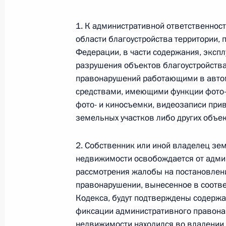
26 июля 2026 года
1. К административной ответственнос
области благоустройства территории,
Федерации, в части содержания, эксп
Федеральный закон от 26.07.2026
разрушения объектов благоустройства
правонарушений работающими в авто
О внесении изменения в статью 2 Федера
и добровольчестве (волонтерстве)»
средствами, имеющими функции фото- 
фото- и киносъемки, видеозаписи при
26 июля 2026 года
земельных участков либо других объе
2. Собственник или иной владелец зем
Федеральный закон от 26.07.2026
недвижимости освобождается от админ
рассмотрения жалобы на постановлен
О внесении изменений в Уголовный кодек
процессуального кодекса Российской Фе
правонарушении, вынесенное в соответ
Кодекса, будут подтверждены содержа
26 июля 2026 года
фиксации административного правона
недвижимости находился во владении и