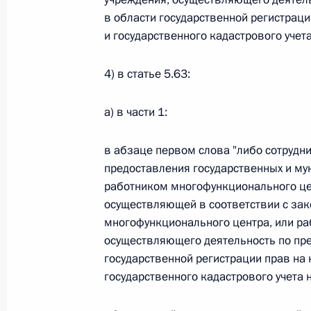
Министров Киргизской Республики о прав
в области государственной регистрац
по вопросам внутренних дел и миграции 
и государственного кадастрового учет
26 июля 2026 года
4) в статье 5.63:
Федеральный закон от 26.07.2026
а) в части 1:
О внесении изменений в Кодекс внутренн
Федерального закона «Об обеспечении ед
в абзаце первом слова "либо сотруд
предоставления государственных и мун
26 июля 2026 года
работником многофункционального це
осуществляющей в соответствии с за
многофункционального центра, или ра
Федеральный закон от 26.07.2026
осуществляющего деятельность по пре
О внесении изменений в Кодекс Российс
государственной регистрации прав на
государственного кадастрового учета
26 июля 2026 года