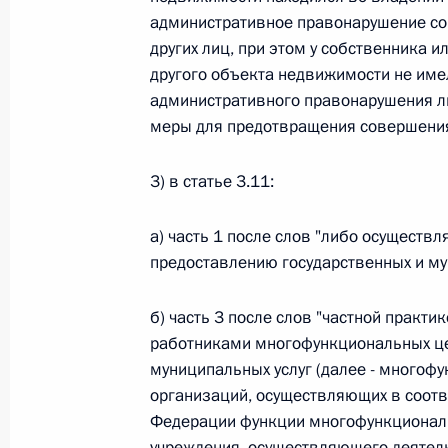
административное правонарушение со
Федеральный закон от 26.07.2026
других лиц, при этом у собственника 
О внесении изменений в статью 13–2 Фед
другого объекта недвижимости не им
и признании утратившим силу пункта 1 ча
административного правонарушения л
изменений в Федеральный закон „Об акта
меры для предотвращения совершения
26 июля 2026 года
3) в статье 3.11:
Федеральный закон от 26.07.2026
а) часть 1 после слов "либо осуществл
предоставлению государственных и му
О внесении изменения в статью 10 Федер
26 июля 2026 года
б) часть 3 после слов "частной практ
работниками многофункциональных це
муниципальных услуг (далее - многоф
организаций, осуществляющих в соотв
Федеральный закон от 26.07.2026
Федерации функции многофункциональ
О ратификации Соглашения между Правит
учреждения, осуществляющего деятель