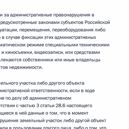
ти за административные правонарушения в
 предусмотренные законами субъектов Российской
луатации, перемещения, переоборудования либо
 г. № 267-ФЗ
 в случае фиксации этих административных
матическом режиме специальными техническими
льного закона «О благотворительной деятельности
и киносъемки, видеозаписи, или средствами
влекаются собственники или иные владельцы
ктов недвижимости.
ельного участка либо другого объекта
 г. № 251-ФЗ
истративной ответственности, если в ходе
ие по делу об административном
с Российской Федерации и статьи 31 и 151 Уголовно-
дерации
ствии с частью 3 статьи 28.6 настоящего
щиеся в ней данные о том, что в момент
рушения земельный участок либо другой объект
ли в пользовании другого лица, либо о том, что