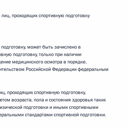
 г. № 266-ФЗ
 лиц, проходящих спортивную подготовку
 Российской Федерации «О защите прав потребителей»
 подготовку, может быть зачислено в
ную подготовку, только при наличии
 г. № 247-ФЗ
ение медицинского осмотра в порядке,
ительством Российской Федерации федеральным
екса Российской Федерации об административных
иц, проходящих спортивную подготовку,
етом возраста, пола и состояния здоровья таких
физической подготовки и иными спортивными
 г. № 245-ФЗ
ральными стандартами спортивной подготовки.
ельством Российской Федерации и Правительством
сфере деятельности с драгоценными металлами,