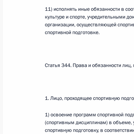
11) исполнять иные обязанности в со
культуре и спорте, учредительными 
Федеральный закон от 26.07.2026
организации, осуществляющей спортив
О внесении изменений в статьи 85 и 102 
спортивной подготовке.
кодекса Российской Федерации
26 июля 2026 года
Статья 344. Права и обязанности лиц,
Федеральный закон от 26.07.2026
О внесении изменений в Трудовой кодекс
26 июля 2026 года
1. Лицо, проходящее спортивную подго
1) освоение программ спортивной под
Федеральный закон от 26.07.2026
(спортивным дисциплинам) в объеме,
спортивную подготовку, в соответств
О внесении изменений в Федеральный за