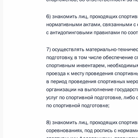
6) знакомить лиц, проходящих спортив
Официальный портал правовой информации
prav
нормативными актами, связанными с 
с антидопинговыми правилами по соот
7) осуществлять материально-техниче
подготовку, в том числе обеспечение 
26 июля 2026 года
спортивным инвентарем, необходимым
Федеральный закон от 26.07.2026
проезда к месту проведения спортивн
в период проведения спортивных меро
О внесении изменений в статью 11 Федера
организации на выполнение государст
Федерального закона «Об образовании в
услуг по спортивной подготовке, либо 
26 июля 2026 года
по спортивной подготовке;
8) знакомить лиц, проходящих спортив
Федеральный закон от 26.07.2026
соревнованиях, под роспись с норма