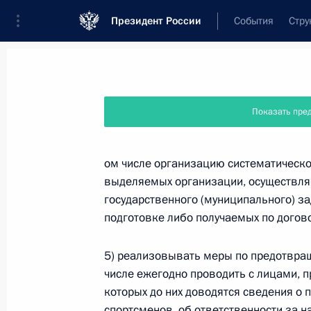
Президент России
События
Стру
Новости
Поручения Президента
Банк
Показать пре
Название документа или его номер
ом числе организацию систематическог
выделяемых организации, осуществля
Текст в документе
государственного (муниципального) за
подготовке либо получаемых по догово
Вид документа
5) реализовывать меры по предотвращ
Все
числе ежегодно проводить с лицами, п
которых до них доводятся сведения о 
Дата вступления в силу...
или 
спортсменов, об ответственности за 