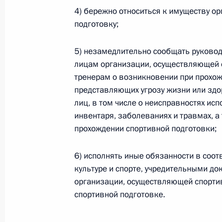
Министров Киргизской Республики о прав
4) бережно относиться к имуществу о
по вопросам внутренних дел и миграции 
подготовку;
26 июля 2026 года
5) незамедлительно сообщать руково
лицам организации, осуществляющей с
Федеральный закон от 26.07.2026
тренерам о возникновении при прохож
представляющих угрозу жизни или здо
О внесении изменений в Кодекс внутренн
лиц, в том числе о неисправностях ис
Федерального закона «Об обеспечении ед
инвентаря, заболеваниях и травмах, а
26 июля 2026 года
прохождении спортивной подготовки;
6) исполнять иные обязанности в соот
Федеральный закон от 26.07.2026
культуре и спорте, учредительными 
организации, осуществляющей спортив
О внесении изменений в Кодекс Российс
спортивной подготовке.
26 июля 2026 года