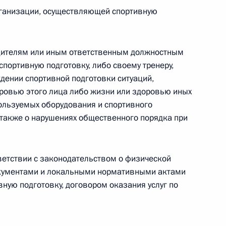
овом статусе представительств компетентных органов
рганизации, осуществляющей спортивную
в Российской Федерации и Киргизской Республике
дителям или иным ответственным должностным
портивную подготовку, либо своему тренеру,
 г. № 252-ФЗ
дении спортивной подготовки ситуаций,
ровью этого лица либо жизни или здоровью иных
его водного транспорта Российской Федерации и статью 1
пользуемых оборудования и спортивного
инства измерений»
 также о нарушениях общественного порядка при
ветствии с законодательством о физической
 г. № 250-ФЗ
документами и локальными нормативными актами
ную подготовку, договором оказания услуг по
кой Федерации об административных правонарушениях