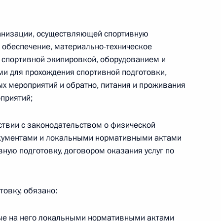
ганизации, осуществляющей спортивную
 обеспечение, материально-техническое
е спортивной экипировкой, оборудованием и
 г. № 267-ФЗ
и для прохождения спортивной подготовки,
льного закона «О благотворительной деятельности
ых мероприятий и обратно, питания и проживания
приятий;
тствии с законодательством о физической
документами и локальными нормативными актами
 г. № 251-ФЗ
ную подготовку, договором оказания услуг по
с Российской Федерации и статьи 31 и 151 Уголовно-
дерации
товку, обязано:
ные на него локальными нормативными актами