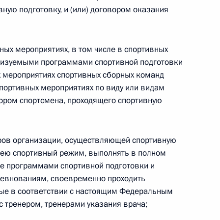
ную подготовку, и (или) договором оказания
 г. № 264-ФЗ
ерального закона «Об актах гражданского состояния»
сти 13 статьи 3 Федерального закона «О внесении
вных мероприятиях, в том числе в спортивных
х гражданского состояния“
лизуемыми программами спортивной подготовки
х мероприятиях спортивных сборных команд
спортивных мероприятиях по виду или видам
ором спортсмена, проходящего спортивную
 г. № 270-ФЗ
ального закона «Об автономных учреждениях»
еров организации, осуществляющей спортивную
 ею спортивный режим, выполнять в полном
е программами спортивной подготовки и
ревнованиям, своевременно проходить
ые в соответствии с настоящим Федеральным
 г. № 244-ФЗ
с тренером, тренерами указания врача;
ельством Российской Федерации и Кабинетом