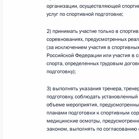
организации, осуществляющей спортив
Федеральный закон от 26.07.2026
услуг по спортивной подготовке;
О внесении изменений в статью 13–2 Фед
и признании утратившим силу пункта 1 ча
2) принимать участие только в спорти
изменений в Федеральный закон „Об акта
соревнованиях, предусмотренных реа
26 июля 2026 года
(за исключением участия в спортивны
Российской Федерации или участия в 
спорта, определенных трудовым догов
подготовку);
Федеральный закон от 26.07.2026
О внесении изменения в статью 10 Федер
3) выполнять указания тренера, трен
26 июля 2026 года
подготовку, соблюдать установленный
объеме мероприятия, предусмотренны
планами подготовки к спортивным со
медицинские осмотры, предусмотренн
Федеральный закон от 26.07.2026
законом, выполнять по согласованию 
О ратификации Соглашения между Правит