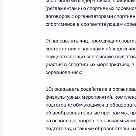
спортивными федерациями, правилами
О внесении изменений в статью 12 Федер
(регламентами) о спортивных соревно
законодательные акты Российской Федер
договоров с организаторами спортивн
26 июля 2026 года
спортсменов в соответствующем соре
9) направлять лиц, проходящих спорти
Федеральный закон от 26.07.2026
соответствии с заявками общероссийс
осуществляющих спортивную подготовк
О внесении изменений в Федеральный за
юрисдикции в Российской Федерации»
участия в спортивных мероприятиях, в
соревнованиях;
26 июля 2026 года
10) оказывать содействие в организа
физкультурных мероприятий, комплек
Федеральный закон от 26.07.2026
подготовке обучающихся в образоват
общеобразовательные программы, пр
О внесении изменений в статью 12 Федер
недвижимости»
на основе договоров, заключаемых м
подготовку, и такими образовательны
26 июля 2026 года