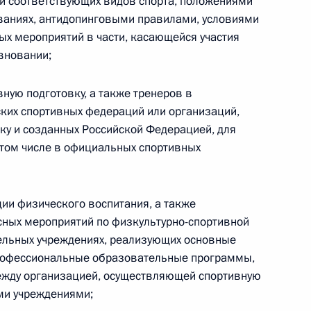
 соответствующих видов спорта, положениями
ального закона «О персональных данных» и отдельные
ваниях, антидопинговыми правилами, условиями
ации
ых мероприятий в части, касающейся участия
вновании;
вную подготовку, а также тренеров в
 г. № 256-ФЗ
ких спортивных федераций или организаций,
у и созданных Российской Федерацией, для
кон «О присяжных заседателях федеральных судов общей
 том числе в официальных спортивных
ции физического воспитания, а также
сных мероприятий по физкультурно-спортивной
 г. № 263-ФЗ
ельных учреждениях, реализующих основные
офессиональные образовательные программы,
ального закона «О государственной регистрации
ежду организацией, осуществляющей спортивную
ми учреждениями;