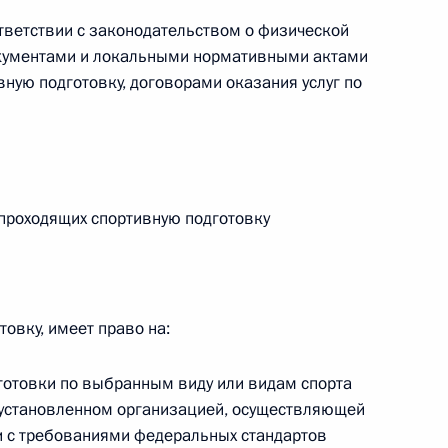
ответствии с законодательством о физической
документами и локальными нормативными актами
 г. № 242-ФЗ
ную подготовку, договорами оказания услуг по
части первой и статью 227–1 части второй Налогового
 проходящих спортивную подготовку
 г. № 246-ФЗ
 Российской Федерации
товку, имеет право на:
готовки по выбранным виду или видам спорта
 г. № 268-ФЗ
 установленном организацией, осуществляющей
ии с требованиями федеральных стандартов
кон «О пробации в Российской Федерации»