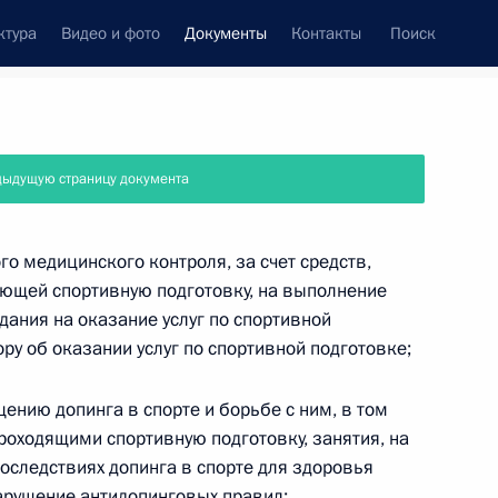
ктура
Видео и фото
Документы
Контакты
Поиск
 документов
Справка
Конституция России
дыдущую страницу документа
о медицинского контроля, за счет средств,
ющей спортивную подготовку, на выполнение
дания на оказание услуг по спортивной
ру об оказании услуг по спортивной подготовке;
ению допинга в спорте и борьбе с ним, в том
роходящими спортивную подготовку, занятия, на
последствиях допинга в спорте для здоровья
дата принятия
нарушение антидопинговых правил;