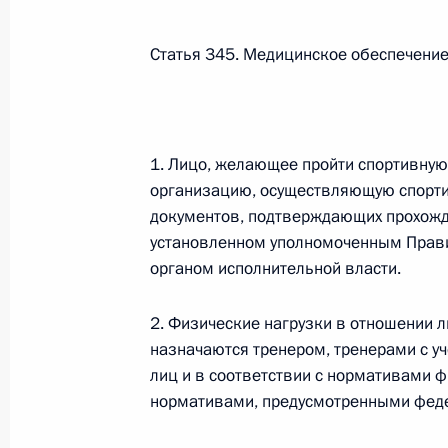
Федеральный закон от 26.07.2026
Статья 345. Медицинское обеспечение
О внесении изменения в статью 6 Закона
26 июля 2026 года
1. Лицо, желающее пройти спортивную
организацию, осуществляющую спортив
Федеральный закон от 26.07.2026
документов, подтверждающих прохожд
установленном уполномоченным Прав
О внесении изменений в статью 9.21 Код
правонарушениях
органом исполнительной власти.
26 июля 2026 года
2. Физические нагрузки в отношении л
назначаются тренером, тренерами с уч
лиц и в соответствии с нормативами 
Федеральный закон от 26.07.2026
нормативами, предусмотренными феде
О ратификации Соглашения между Правит
Республики Беларусь о сотрудничестве в 