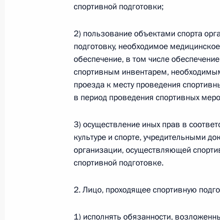
спортивной подготовки;
26 июля 2026 года
2) пользование объектами спорта ор
подготовку, необходимое медицинское
обеспечение, в том числе обеспечени
Федеральный закон от 26.07.2026
спортивным инвентарем, необходимым
О внесении изменения в статью 2 Федера
проезда к месту проведения спортивн
и добровольчестве (волонтерстве)»
в период проведения спортивных меро
26 июля 2026 года
3) осуществление иных прав в соотве
культуре и спорте, учредительными 
Федеральный закон от 26.07.2026
организации, осуществляющей спортив
спортивной подготовке.
О внесении изменений в Уголовный кодек
процессуального кодекса Российской Фе
2. Лицо, проходящее спортивную подго
26 июля 2026 года
1) исполнять обязанности, возложен