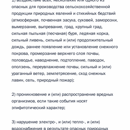
1) воздействие всех, нескольких или одного из
опасных для производства сельскохозяйственной
продукции природных явлений и стихийных бедствий
(атмосферная, почвенная засуха, суховей, заморозки,
вымерзание, выпревание, град, крупный град,
сильная пыльная (песчаная) буря, ледяная корка,
сильный ливень, сильный и (или) продолжительный
дождь, раннее появление или установление снежного
покрова, промерзание верхнего слоя почвы,
половодье, наводнение, подтопление, паводок,
оползень, переувлажнение почвы, сильный и (или)
ураганный ветер, землетрясение, сход снежных
лавин, сель, природный пожар);
2) проникновение и (или) распространение вредных
организмов, если такие события носят
эпифитотический характер;
3) нарушение электро-, и (или) тепло-, и (или)
водоснабжения в результате опасных природных