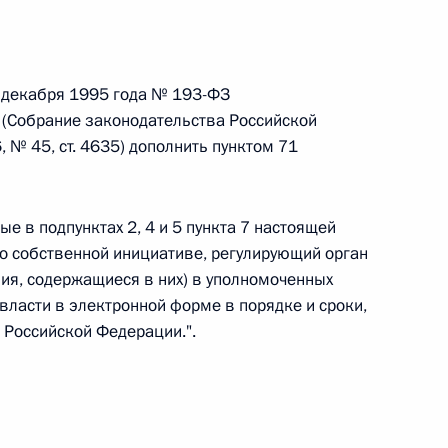
ального закона «О персональных данных» и отдельные
ации
8 декабря 1995 года № 193-ФЗ
 (Собрание законодательства Российской
, № 45, ст. 4635) дополнить пунктом 71
 г. № 256-ФЗ
кон «О присяжных заседателях федеральных судов общей
ые в подпунктах 2, 4 и 5 пункта 7 настоящей
по собственной инициативе, регулирующий орган
ия, содержащиеся в них) в уполномоченных
власти в электронной форме в порядке и сроки,
 Российской Федерации.".
 г. № 263-ФЗ
ального закона «О государственной регистрации