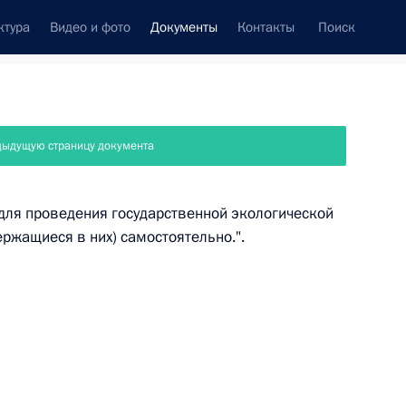
ктура
Видео и фото
Документы
Контакты
Поиск
 документов
Справка
Конституция России
дыдущую страницу документа
ля проведения государственной экологической
ржащиеся в них) самостоятельно.".
дата принятия