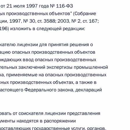
а от 21 июля 1997 года № 116-ФЗ
 г. № 266-ФЗ
ых производственных объектов" (Собрание
, 1997, № 30, ст. 3588; 2003, № 2, ст. 167;
 Российской Федерации «О защите прав потребителей»
 4196) изложить в следующей редакции:
кателю лицензии для принятия решения о
тацию опасных производственных объектов
 г. № 247-ФЗ
ерждающих ввод опасных производственных
ительных заключений экспертизы промышленной
екса Российской Федерации об административных
тва, применяемые на опасных производственных
сных производственных объектах, а также в
 настоящего Федерального закона, деклараций
 г. № 245-ФЗ
вать от соискателя лицензии представления
кументы находятся в распоряжении
ельством Российской Федерации и Правительством
доставляющих государственные услуги, органов,
сфере деятельности с драгоценными металлами,