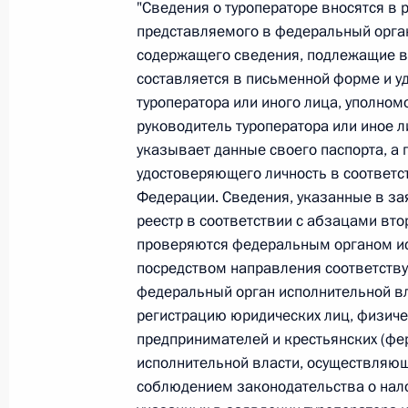
"Сведения о туроператоре вносятся в 
26 июля 2026 года
представляемого в федеральный орган
содержащего сведения, подлежащие в
составляется в письменной форме и у
туроператора или иного лица, уполном
Федеральный закон от 26.07.2026
руководитель туроператора или иное л
О внесении изменения в статью 2 Федера
указывает данные своего паспорта, а п
и добровольчестве (волонтерстве)»
удостоверяющего личность в соответс
26 июля 2026 года
Федерации. Сведения, указанные в за
реестр в соответствии с абзацами вто
проверяются федеральным органом ис
посредством направления соответств
Федеральный закон от 26.07.2026
федеральный орган исполнительной в
О внесении изменений в Уголовный кодек
регистрацию юридических лиц, физиче
процессуального кодекса Российской Фе
предпринимателей и крестьянских (фе
26 июля 2026 года
исполнительной власти, осуществляющ
соблюдением законодательства о нало