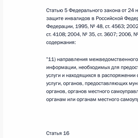
Статью 5 Федерального закона от 24 
защите инвалидов в Российской Федер
Официальный портал правовой информации
prav
Федерации, 1995, № 48, ст. 4563; 2002,
ст. 4108; 2004, № 35, ст. 3607; 2006, 
содержания:
"11) направления межведомственного 
26 июля 2026 года
информации, необходимых для предос
Федеральный закон от 26.07.2026
услуги и находящихся в распоряжении
услуги, органов, предоставляющих мун
О внесении изменений в статью 11 Федера
органов, органов местного самоупра
Федерального закона «Об образовании в
органам или органам местного самоуп
26 июля 2026 года
Федеральный закон от 26.07.2026
Статья 16