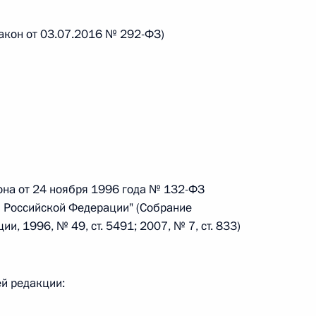
закон от 03.07.2016 № 292-ФЗ)
 г. № 242-ФЗ
части первой и статью 227–1 части второй Налогового
 г. № 246-ФЗ
она от 24 ноября 1996 года № 132-ФЗ
 Российской Федерации
в Российской Федерации" (Собрание
, 1996, № 49, ст. 5491; 2007, № 7, ст. 833)
ей редакции:
 г. № 268-ФЗ
кон «О пробации в Российской Федерации»