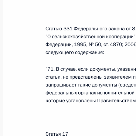
О внесении изменений в статью 12 Федер
законодательные акты Российской Федер
26 июля 2026 года
Статью 331 Федерального закона от 
"О сельскохозяйственной кооперации"
Федерации, 1995, № 50, ст. 4870; 2006
Федеральный закон от 26.07.2026
следующего содержания:
О внесении изменений в Федеральный за
юрисдикции в Российской Федерации»
"71. В случае, если документы, указанн
26 июля 2026 года
статьи, не представлены заявителем 
запрашивает такие документы (сведен
федеральных органах исполнительной 
которые установлены Правительством
Федеральный закон от 26.07.2026
О внесении изменений в статью 12 Федер
недвижимости»
26 июля 2026 года
Статья 17