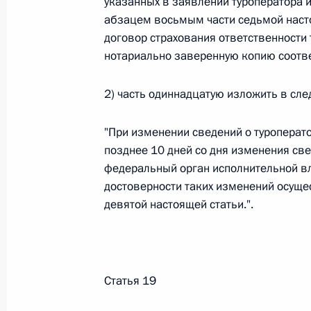
указанных в заявлении туроператора 
абзацем восьмым части седьмой насто
Федеральный закон от 26.07.2026
договор страхования ответственности
О внесении изменений в статью 13–2 Фед
нотариально заверенную копию соотве
и признании утратившим силу пункта 1 ча
изменений в Федеральный закон „Об акта
2) часть одиннадцатую изложить в сл
26 июля 2026 года
"При изменении сведений о туроперато
позднее 10 дней со дня изменения св
Федеральный закон от 26.07.2026
федеральный орган исполнительной вл
достоверности таких изменений осуще
О внесении изменения в статью 10 Федер
девятой настоящей статьи.".
26 июля 2026 года
Федеральный закон от 26.07.2026
Статья 19
О ратификации Соглашения между Правит