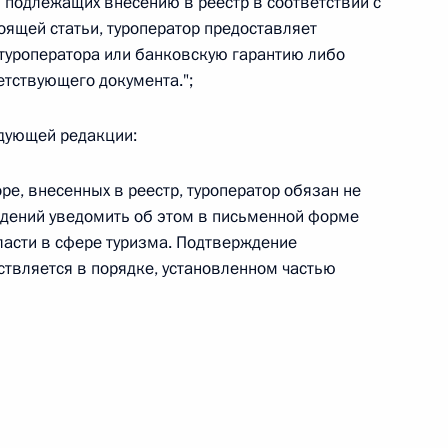
и подлежащих внесению в реестр в соответствии с
ящей статьи, туроператор предоставляет
 г. № 264-ФЗ
 туроператора или банковскую гарантию либо
ерального закона «Об актах гражданского состояния»
тствующего документа.";
сти 13 статьи 3 Федерального закона «О внесении
х гражданского состояния“
едующей редакции:
ре, внесенных в реестр, туроператор обязан не
едений уведомить об этом в письменной форме
 г. № 270-ФЗ
асти в сфере туризма. Подтверждение
ствляется в порядке, установленном частью
ального закона «Об автономных учреждениях»
 г. № 244-ФЗ
ельством Российской Федерации и Кабинетом