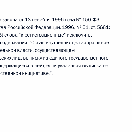
овом статусе представительств компетентных органов
в Российской Федерации и Киргизской Республике
о закона от 13 декабря 1996 года № 150-ФЗ
ва Российской Федерации, 1996, № 51, ст. 5681;
93) слова "и регистрационные" исключить,
содержания: "Орган внутренних дел запрашивает
 г. № 252-ФЗ
тельной власти, осуществляющем
его водного транспорта Российской Федерации и статью 1
ских лиц, выписку из единого государственного
инства измерений»
одержащиеся в ней), если указанная выписка не
ственной инициативе.".
 г. № 250-ФЗ
кой Федерации об административных правонарушениях