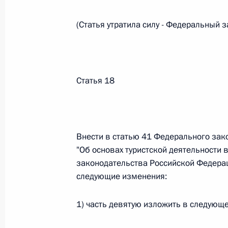
(Статья утратила силу - Федеральный 
Федеральный закон от 26.07.2026
О внесении изменений в статьи 85 и 102 
кодекса Российской Федерации
Статья 18
26 июля 2026 года
Федеральный закон от 26.07.2026
Внести в статью 41 Федерального зак
О внесении изменений в Трудовой кодекс
"Об основах туристской деятельности 
26 июля 2026 года
законодательства Российской Федерации
следующие изменения:
1) часть девятую изложить в следующ
Федеральный закон от 26.07.2026
О внесении изменений в Федеральный за