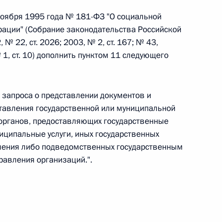
Найти документ
ноября 1995 года № 181-ФЗ "О социальной
ации" (Собрание законодательства Российской
o.gov.ru
 № 22, ст. 2026; 2003, № 2, ст. 167; № 43,
№ 1, ст. 10) дополнить пунктом 11 следующего
запроса о представлении документов и
тавления государственной или муниципальной
 г. № 259-ФЗ
 органов, предоставляющих государственные
иципальные услуги, иных государственных
льного закона «О статусе военнослужащих» и статью 86
вления либо подведомственных государственным
 Российской Федерации»
равления организаций.".
 г. № 265-ФЗ