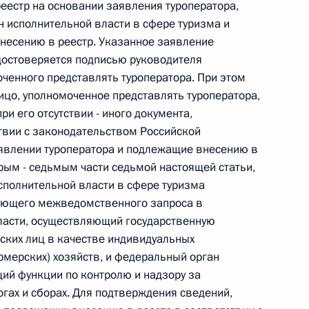
реестр на основании заявления туроператора,
 исполнительной власти в сфере туризма и
несению в реестр. Указанное заявление
достоверяется подписью руководителя
оченного представлять туроператора. При этом
 г. № 267-ФЗ
ицо, уполномоченное представлять туроператора,
льного закона «О благотворительной деятельности
ри его отсутствии - иного документа,
твии с законодательством Российской
явлении туроператора и подлежащие внесению в
рым - седьмым части седьмой настоящей статьи,
полнительной власти в сфере туризма
ующего межведомственного запроса в
 г. № 251-ФЗ
ласти, осуществляющий государственную
с Российской Федерации и статьи 31 и 151 Уголовно-
ских лиц в качестве индивидуальных
дерации
рмерских) хозяйств, и федеральный орган
ий функции по контролю и надзору за
гах и сборах. Для подтверждения сведений,