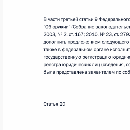
Министров Киргизской Республики о прав
по вопросам внутренних дел и миграции 
26 июля 2026 года
В части третьей статьи 9 Федеральног
"Об оружии" (Собрание законодательст
2003, № 2, ст. 167; 2010, № 23, ст. 27
дополнить предложением следующего 
Федеральный закон от 26.07.2026
также в федеральном органе исполни
О внесении изменений в Кодекс внутренн
государственную регистрацию юридиче
Федерального закона «Об обеспечении ед
реестра юридических лиц (сведения, с
26 июля 2026 года
была представлена заявителем по соб
Федеральный закон от 26.07.2026
Статья 20
О внесении изменений в Кодекс Российс
26 июля 2026 года