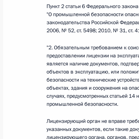
Пункт 2 статьи 6 Федерального закон
Федеральный закон от 26.07.2026
"О промышленной безопасности опасн
законодательства Российской Федерации
О внесении изменения в статью 6 Закона
2006, № 52, ст. 5498; 2010, № 31, ст.
26 июля 2026 года
"2. Обязательным требованием к соис
предоставлении лицензии на эксплуа
Федеральный закон от 26.07.2026
является наличие документов, подтв
объектов в эксплуатацию, или полож
О внесении изменений в статью 9.21 Код
безопасности на технические устройс
правонарушениях
объектах, здания и сооружения на опа
26 июля 2026 года
случаях, предусмотренных статьей 14
промышленной безопасности.
Федеральный закон от 26.07.2026
Лицензирующий орган не вправе требо
указанных документов, если такие до
О ратификации Соглашения между Правит
лицензирующего органа, органов, пре
Республики Беларусь о сотрудничестве в 