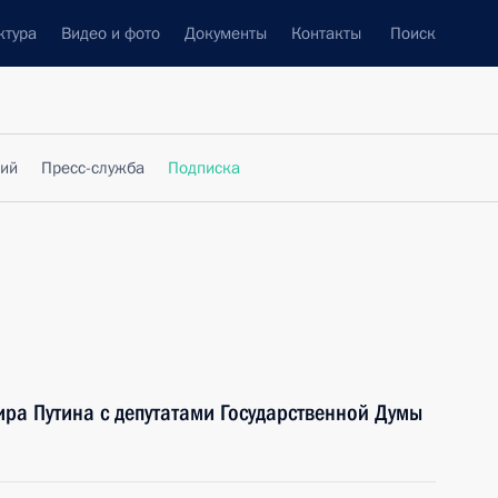
ктура
Видео и фото
Документы
Контакты
Поиск
фий
Пресс-служба
Подписка
ира Путина с депутатами Государственной Думы