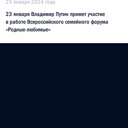
23 января 2024 года
23 января Владимир Путин примет участие
в работе Всероссийского семейного форума
«Родные-любимые»
23 января 2024 года
23 января Владимир Путин и Президент Египта
Абдельфаттах Сиси в режиме видеоконференции
примут участие в торжественной церемонии
по случаю начала заливки бетона в основание
энергоблока № 4 египетской АЭС «Эль-Дабаа»
17 января 2024 года