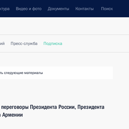
ктура
Видео и фото
Документы
Контакты
Поиск
фий
Пресс-служба
Подписка
ть следующие материалы
е переговоры Президента России, Президента
а Армении