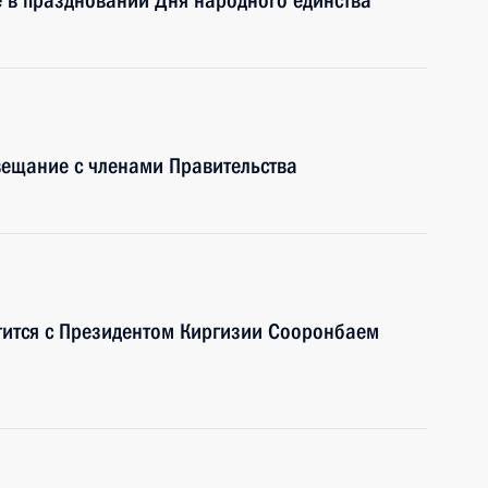
е в праздновании Дня народного единства
вещание с членами Правительства
тится с Президентом Киргизии Сооронбаем