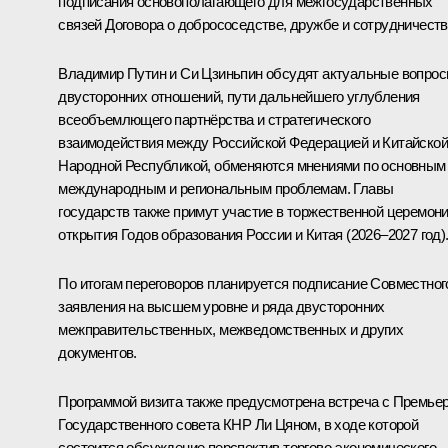
подписания основополагающего для межгосударственных
связей Договора о добрососедстве, дружбе и сотрудничеств
Владимир Путин и Си Цзиньпин обсудят актуальные вопро
двусторонних отношений, пути дальнейшего углубления
всеобъемлющего партнёрства и стратегического
взаимодействия между Российской Федерацией и Китайской
Народной Республикой, обменяются мнениями по основным
международным и региональным проблемам. Главы
государств также примут участие в торжественной церемон
открытия Годов образования России и Китая (2026–2027 год)
По итогам переговоров планируется подписание Совместног
заявления на высшем уровне и ряда двусторонних
межправительственных, межведомственных и других
документов.
Программой визита также предусмотрена встреча с Премье
Государственного совета КНР Ли Цяном, в ходе которой
состоится обсуждение перспектив торгово-экономического