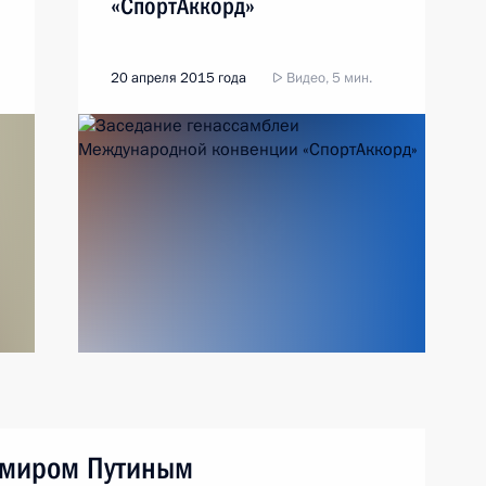
«СпортАккорд»
20 апреля 2015 года
Видео, 5 мин.
имиром Путиным