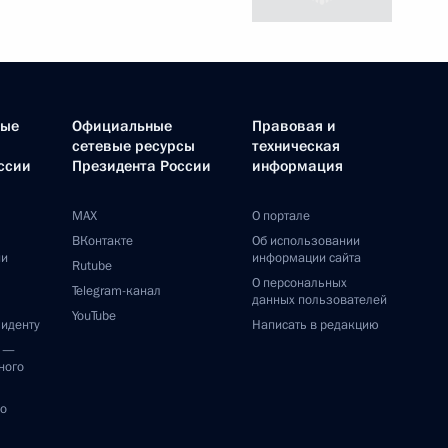
ные
Официальные
Правовая и
сетевые ресурсы
техническая
ссии
Президента России
информация
MAX
О портале
ВКонтакте
Об использовании
ии
информации сайта
Rutube
О персональных
Telegram-канал
данных пользователей
YouTube
зиденту
Написать в редакцию
и —
ного
по