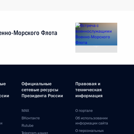
енно-Морского Флота
ные
Официальные
Правовая и
сетевые ресурсы
техническая
ссии
Президента России
информация
MAX
О портале
ВКонтакте
Об использовании
ии
информации сайта
Rutube
О персональных
Telegram-канал