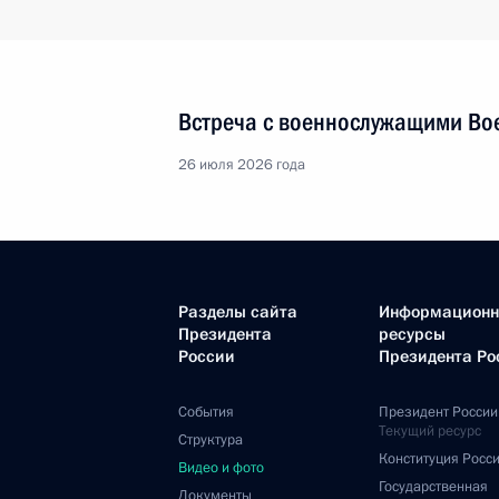
Встреча с военнослужащими Во
26 июля 2026 года
Разделы сайта
Информацион
Президента
ресурсы
России
Президента Ро
События
Президент России
Текущий ресурс
Структура
Конституция Росс
Видео и фото
Государственная
Документы