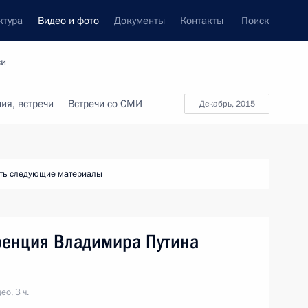
ктура
Видео и фото
Документы
Контакты
Поиск
си
ия, встречи
Встречи со СМИ
декабрь, 2015
ть следующие материалы
ренция Владимира Путина
ео, 3 ч.