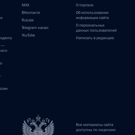
MAX
О портале
ВКонтакте
Об использовании
ии
информации сайта
Rutube
О персональных
Telegram-канал
данных пользователей
YouTube
зиденту
Написать в редакцию
и —
ного
по
—
ссии
Все материалы сайта
доступны по лицензии: