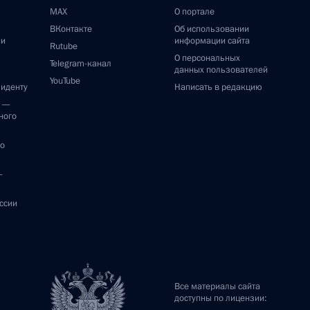
MAX
О портале
ВКонтакте
Об использовании
ии
информации сайта
Rutube
О персональных
Telegram-канал
данных пользователей
YouTube
зиденту
Написать в редакцию
и —
ного
по
—
ссии
Все материалы сайта
доступны по лицензии: