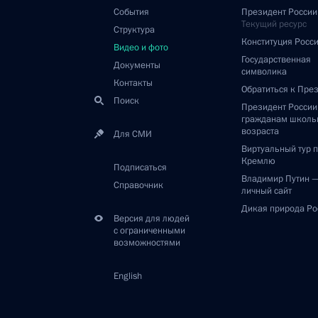
События
Президент России
Текущий ресурс
Структура
Конституция Росс
Видео и фото
Государственная
Документы
символика
Контакты
Обратиться к Пре
Поиск
Президент Росси
гражданам школь
возраста
Для СМИ
Виртуальный тур 
Кремлю
Подписаться
Владимир Путин 
Справочник
личный сайт
Дикая природа Ро
Версия для людей
с ограниченными
возможностями
English