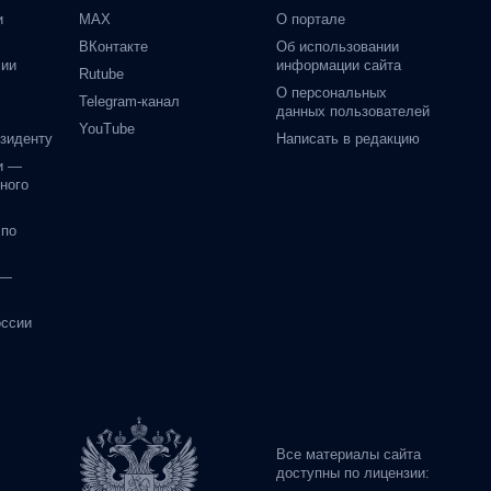
и
MAX
О портале
ВКонтакте
Об использовании
сии
информации сайта
Rutube
О персональных
Telegram-канал
данных пользователей
YouTube
езиденту
Написать в редакцию
и —
ного
 по
 —
оссии
Все материалы сайта
доступны по лицензии: