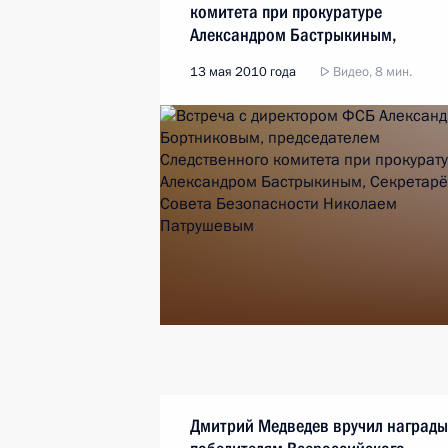
комитета при прокуратуре
Александром Бастрыкиным,
Секретарём Совета Безопасности
13 мая 2010 года
Видео, 8 мин.
Николаем Патрушевым
Дмитрий Медведев вручил награды