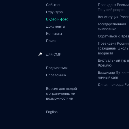
События
Президент России
Текущий ресурс
Структура
Конституция Росс
Видео и фото
Государственная
Документы
символика
Контакты
Обратиться к Пре
Поиск
Президент Росси
гражданам школь
возраста
Для СМИ
Виртуальный тур 
Кремлю
Подписаться
Владимир Путин 
Справочник
личный сайт
Дикая природа Ро
Версия для людей
с ограниченными
возможностями
English