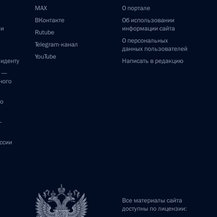
MAX
О портале
ВКонтакте
Об использовании
ии
информации сайта
Rutube
О персональных
Telegram-канал
данных пользователей
YouTube
зиденту
Написать в редакцию
и —
ного
по
—
ссии
Все материалы сайта
доступны по лицензии: