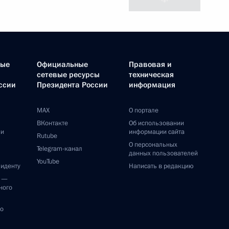
ные
Официальные
Правовая и
сетевые ресурсы
техническая
ссии
Президента России
информация
MAX
О портале
ВКонтакте
Об использовании
ии
информации сайта
Rutube
О персональных
Telegram-канал
данных пользователей
YouTube
зиденту
Написать в редакцию
и —
ного
по