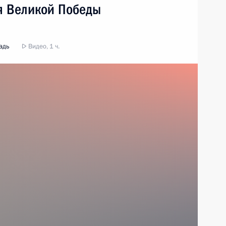
ия Великой Победы
адь
Видео, 1 ч.