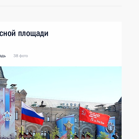
асной площади
адь
38 фото