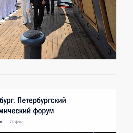
бург. Петербургский
мический форум
рг
70 фото