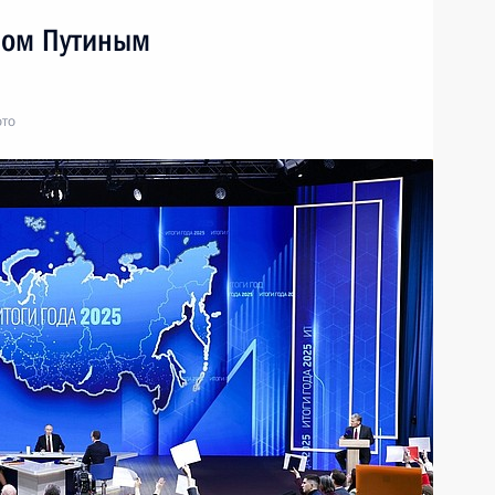
ром Путиным
ото