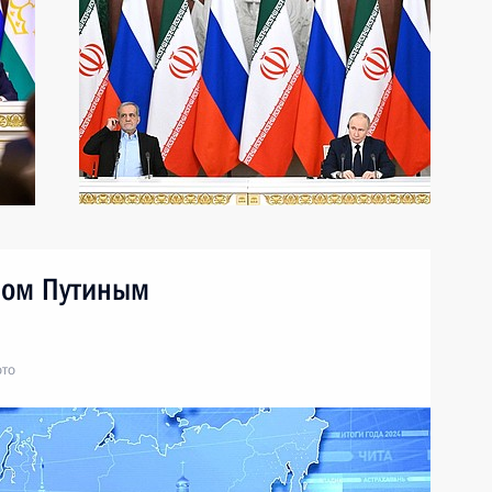
ром Путиным
ото