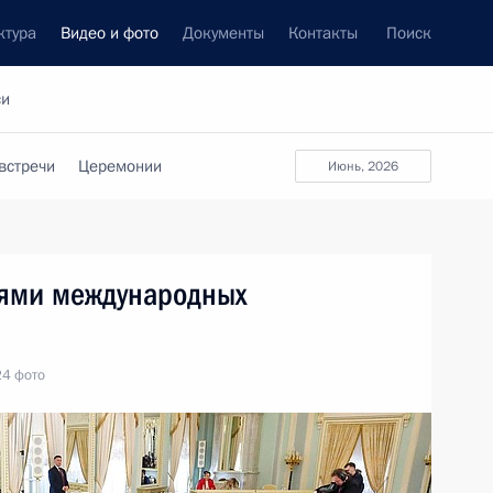
ктура
Видео и фото
Документы
Контакты
Поиск
си
встречи
Церемонии
июнь, 2026
лями международных
24 фото