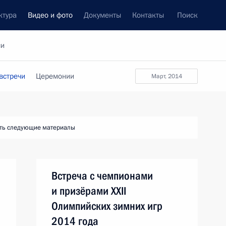
ктура
Видео и фото
Документы
Контакты
Поиск
си
встречи
Церемонии
март, 2014
ть следующие материалы
Встреча с чемпионами
и призёрами XXII
Олимпийских зимних игр
2014 года