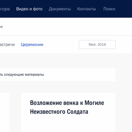
ктура
Видео и фото
Документы
Контакты
Поиск
си
встречи
Церемонии
май, 2019
ть следующие материалы
Возложение венка к Могиле
Неизвестного Солдата