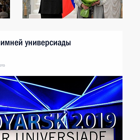
зимней универсиады
ото