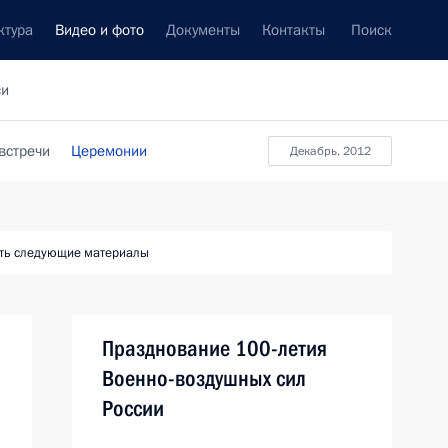
ктура
Видео и фото
Документы
Контакты
Поиск
си
встречи
Церемонии
декабрь, 2012
ть следующие материалы
Празднование 100-летия
Военно-воздушных сил
России