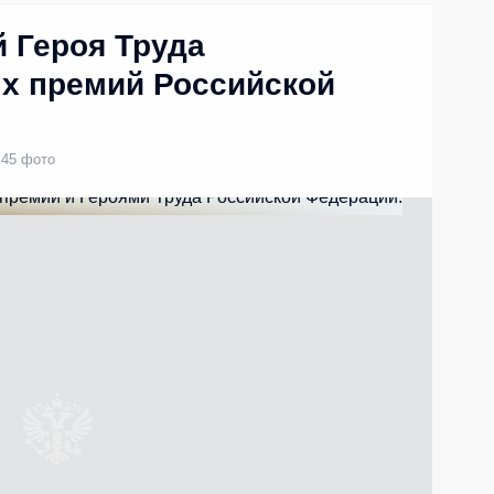
 Героя Труда
х премий Российской
45 фото