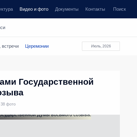
уктура
Видео и фото
Документы
Контакты
Поиск
иси
 встречи
Церемонии
июль, 2026
тами Государственной
озыва
38 фото