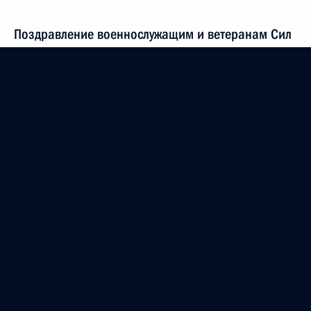
Поздравление военнослужащим и ветеранам Сил
специальных операций
27 февраля 2022 года
Аудио, 2 мин.
Показать предыдущие материалы
Президент России
Версия официального сайта для мобильных устройств
События