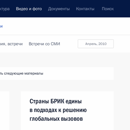
ктура
Видео и фото
Документы
Контакты
Поиск
си
ия, встречи
Встречи со СМИ
апрель, 2010
ть следующие материалы
Страны БРИК едины
в подходах к решению
глобальных вызовов