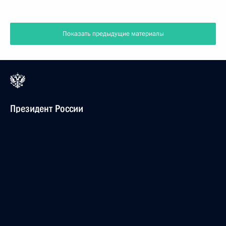
Показать предыдущие материалы
Президент России
Версия официального сайта для мобильных устройств
События
Структура
Видео и фото
Документы