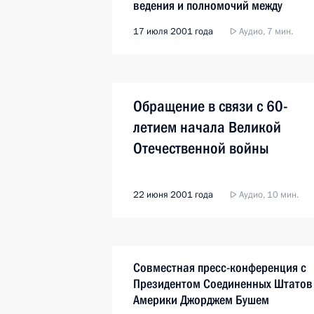
ведения и полномочий между
федеральными органами
17 июля 2001 года
Аудио, 7 мин.
государственной власти субъектов
Российской Федерации и органам
местного самоуправления
Обращение в связи с 60-
летием начала Великой
Отечественной войны
22 июня 2001 года
Аудио, 10 мин.
Совместная пресс-конференция c
Президентом Соединенных Штатов
Америки Джорджем Бушем