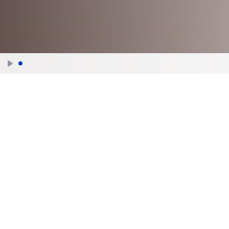
Оглавление
Вступительное слово Президента
0:00
Доклад Л.Пасечника
3:06
Доклад главы Старобельска В.Чернева
10:20
О восстановлении колледжа
12:14
Доклад Т.Голиковой
14:19
Доклад А.Гуцана
19:43
Доклад А.Бастрыкина
22:51