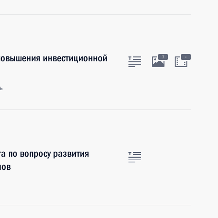
 повышения инвестиционной
:
7
ь
а по вопросу развития
нов