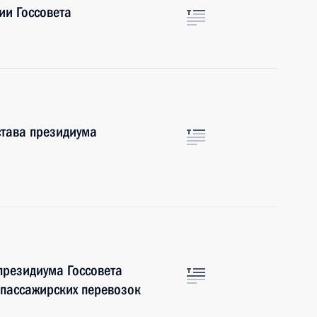
ии Госсовета
става президиума
президиума Госсовета
 пассажирских перевозок