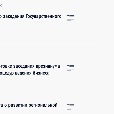
к
о заседания Государственного
отовке заседания президиума
роцедур ведения бизнеса
та о развитии региональной