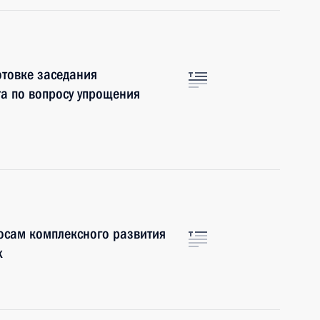
отовке заседания
та по вопросу упрощения
осам комплексного развития
х