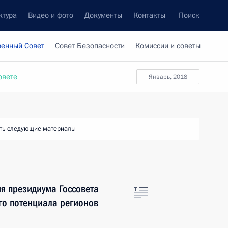
ктура
Видео и фото
Документы
Контакты
Поиск
венный Совет
Совет Безопасности
Комиссии и советы
овете
январь, 2018
ть следующие материалы
я президиума Госсовета
го потенциала регионов