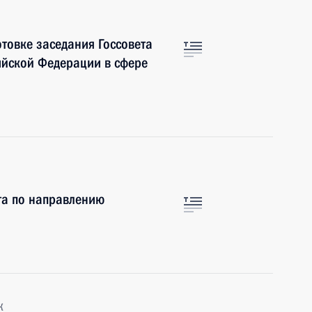
отовке заседания Госсовета
сийской Федерации в сфере
та по направлению
к