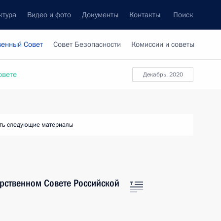
ктура
Видео и фото
Документы
Контакты
Поиск
венный Совет
Совет Безопасности
Комиссии и советы
овете
декабрь, 2020
ть следующие материалы
арственном Совете Российской