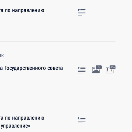
та по направлению
ик
 Государственного совета
3
30м
та по направлению
 управление»