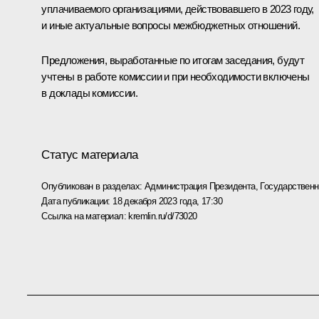
уплачиваемого организациями, действовавшего в 2023 году,
и иные актуальные вопросы межбюджетных отношений.
Предложения, выработанные по итогам заседания, будут
учтены в работе комиссии и при необходимости включены
в доклады комиссии.
Статус материала
Опубликован в разделах:
Администрация Президента
,
Государствен
Дата публикации:
18 декабря 2023 года, 17:30
Ссылка на материал:
kremlin.ru/d/73020