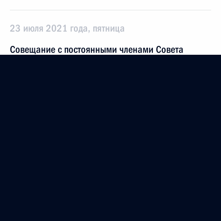
23 июля 2021 года, пятница
Совещание с постоянными членами Совета
Безопасности
23 июля 2021 года, 14:20
Московская область, Ново-Огарёво
9 июля 2021 года, пятница
Совещание с постоянными членами Совета
Безопасности
9 июля 2021 года, 13:30
Москва, Кремль