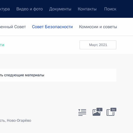
ктура
Видео и фото
Документы
Контакты
Поиск
венный Совет
Совет Безопасности
Комиссии и советы
ти
март, 2021
ть следующие материалы
1
9м
сть, Ново-Огарёво