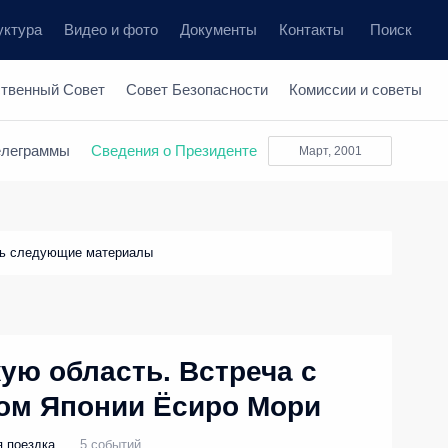
уктура
Видео и фото
Документы
Контакты
Поиск
ственный Совет
Совет Безопасности
Комиссии и советы
елеграммы
Сведения о Президенте
март, 2001
ть следующие материалы
ую область. Встреча с
ом Японии Ёсиро Мори
я поездка
5 событий