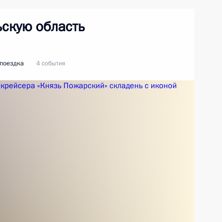
ьскую область
 поездка
4 события