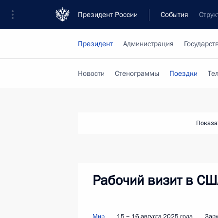
Президент России
События
Струк
Президент
Администрация
Государст
Новости
Стенограммы
Поездки
Те
Показа
Рабочий визит в СШ
Мир
15 − 16 августа 2025 года
Зар