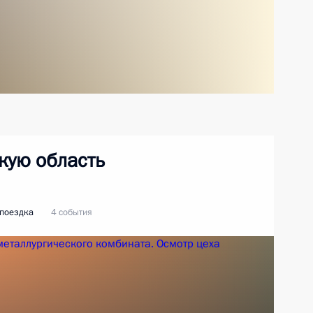
кую область
 поездка
4 события