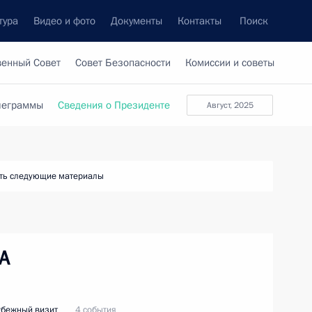
тура
Видео и фото
Документы
Контакты
Поиск
венный Совет
Совет Безопасности
Комиссии и советы
леграммы
Сведения о Президенте
август, 2025
ть следующие материалы
А
убежный визит
4 события