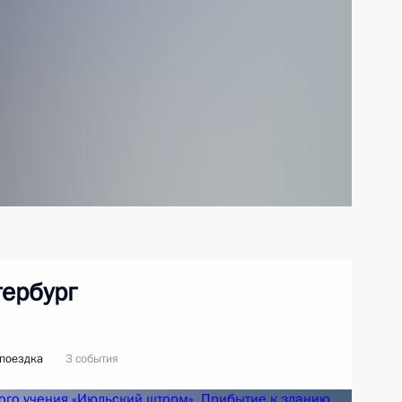
тербург
 поездка
3 события