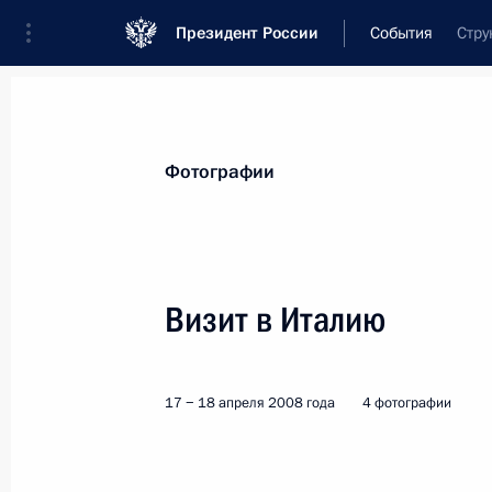
Президент России
События
Стру
Президент
Администрация
Государст
Новости
Стенограммы
Поездки
Те
Фотографии
Показа
Визит в Италию
Поездка в Гагарин
17 − 18 апреля 2008 года
4 фотографии
Россия
31 июля 2008 года
Рабочая