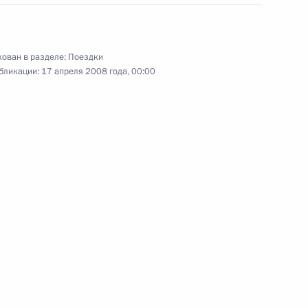
ован в разделе:
Поездки
бликации:
17 апреля 2008 года, 00:00
ск
 поездка
2 события