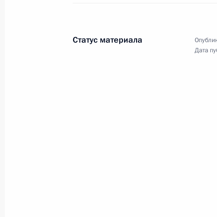
Статус материала
Опублик
Дата пу
Поездка в Петрозавод
Россия
17 июля 2008 года
Рабочая