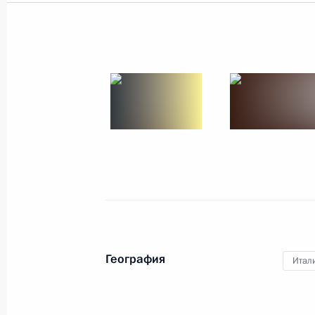
География
Итал
4