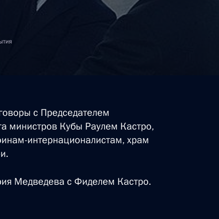
ытия
говоры с Председателем
та министров Кубы Раулем Кастро,
оинам-интернационалистам, храм
и.
рия Медведева с Фиделем Кастро.