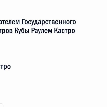
ателем Государственного
тров Кубы Раулем Кастро
т в Испанию
ный визит
7 событий
стро