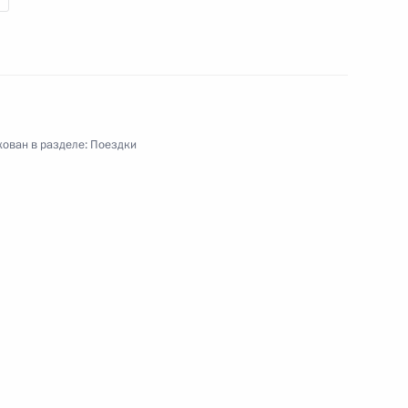
ован в разделе:
Поездки
ачи России подворья Русской православной
 визит
2 события