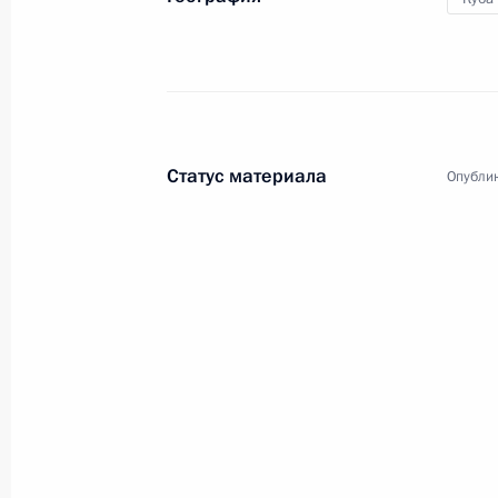
Статус материала
Опублик
7
Визит в Италию. Церемония перед
церкви в Бари
Мир
1 марта 2009 года
Зарубежный