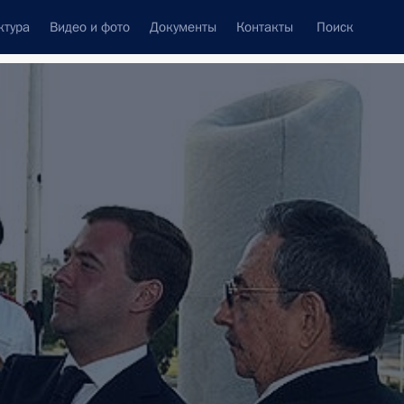
ктура
Видео и фото
Документы
Контакты
Поиск
венный Совет
Совет Безопасности
Комиссии и советы
леграммы
Сведения о Президенте
март, 2009
ть следующие материалы
 поездка
4 события