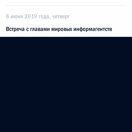
6 июня 2019 года, четверг
Встреча с главами мировых информагентств
6 июня 2019 года, 15:45
Санкт-Петербург
29 мая 2019 года, среда
Заседание Высшего Евразийского
экономического совета
29 мая 2019 года, 11:25
Нур-Султан
26 апреля 2019 года, пятница