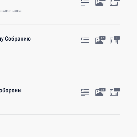
авительства
му Собранию
:
17
 обороны
:
18