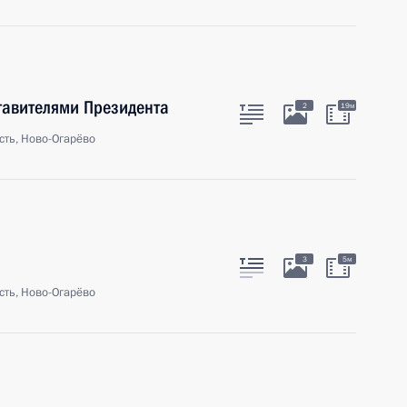
тавителями Президента
2
19м
сть, Ново-Огарёво
3
5м
сть, Ново-Огарёво