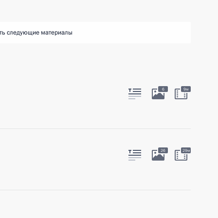
ть следующие материалы
6
9м
26
29м