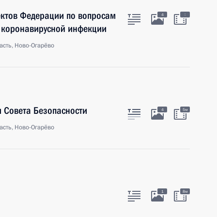
ектов Федерации по вопросам
:
4
 коронавирусной инфекции
асть, Ново-Огарёво
 Совета Безопасности
4
5м
асть, Ново-Огарёво
1
8м