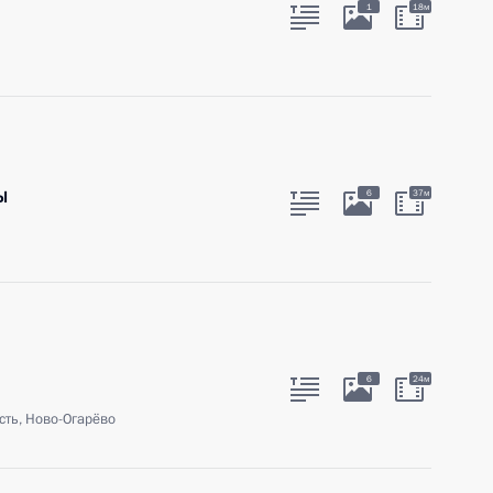
1
18м
ы
6
37м
6
24м
сть, Ново-Огарёво