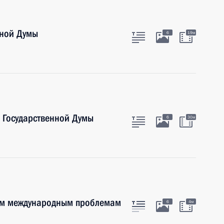
нной Думы
6
19м
 Государственной Думы
6
30м
ым международным проблемам
6
4м