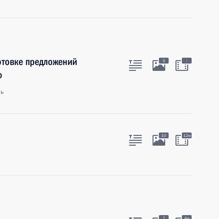
готовке предложений
:
5
ю
ль
10
12м
7
4м