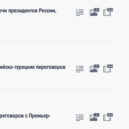
ечи президентов России,
9
46м
ийско-турецких переговоров
5
30м
ереговоров с Премьер-
1
15м