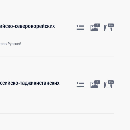
ийско-северокорейских
6
19м
тров Русский
оссийско-таджикистанских
8
19м