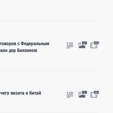
еговоров с Федеральным
10
35м
 ван дер Белленом
чего визита в Китай
6
38м