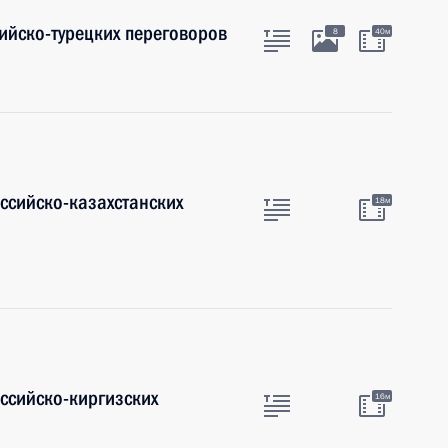
ийско-турецких переговоров
8
40м
ссийско-казахстанских
18м
оссийско-киргизских
16м