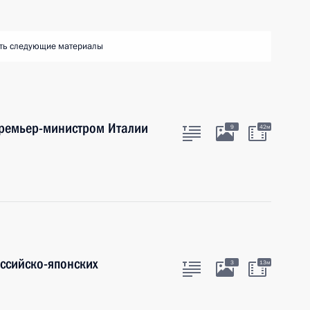
ть следующие материалы
премьер-министром Италии
9
42м
оссийско-японских
3
13м