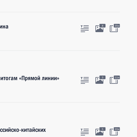
тина
8
35м
 итогам «Прямой линии»
3
11м
оссийско-китайских
5
20м