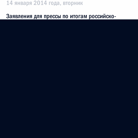
14 января 2014 года, вторник
Заявления для прессы по итогам российско-
венгерских переговоров
14 января 2014 года, 17:40
Московская область, Ново-Огарёво
25 декабря 2013 года, среда
Заявления для прессы по итогам заседания
Высшего Государственного Совета Союзного
государства России и Белоруссии
25 декабря 2013 года, 17:30
Москва, Кремль
24 декабря 2013 года, вторник