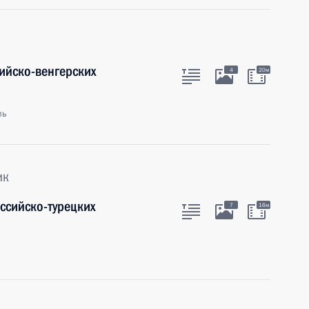
ийско-венгерских
4
20м
ль
ик
ссийско-турецких
7
16м