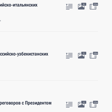
ийско-итальянских
8
33м
ь
ссийско-узбекистанских
5
16м
ереговоров с Президентом
4
15м