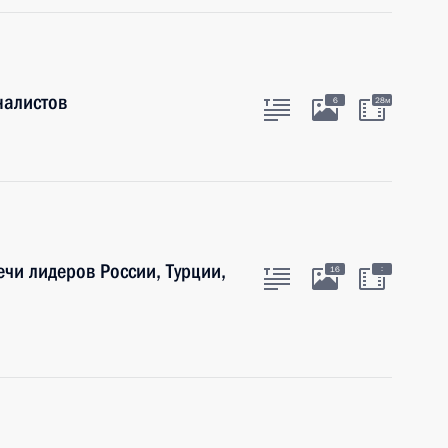
налистов
6
28м
чи лидеров России, Турции,
:
16