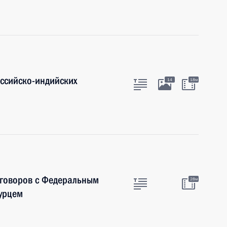
оссийско-индийских
14
18м
еговоров с Федеральным
28м
урцем