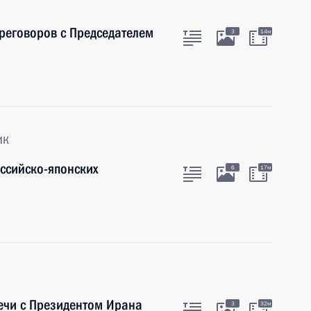
ереговоров с Председателем
3
14м
ик
оссийско-японских
6
17м
ечи с Президентом Ирана
3
32м