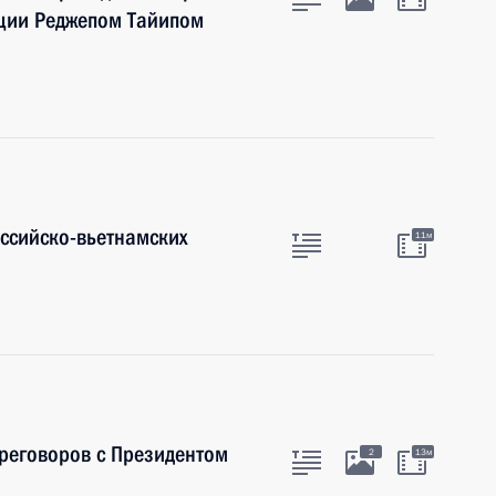
рции Реджепом Тайипом
оссийско-вьетнамских
11м
ереговоров с Президентом
2
13м