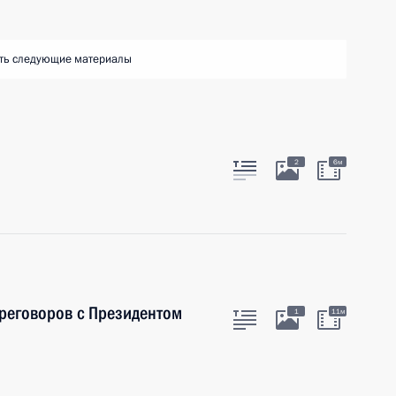
ть следующие материалы
2
6м
ереговоров с Президентом
1
11м