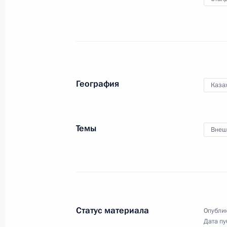
Приём в честь участников
саммита Россия – АСЕАН
География
Каза
17 июня 2026 года
Видео, 5 мин.
Темы
Внеш
Статус материала
Опублик
Дата пу