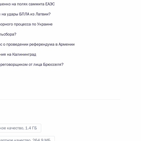
ашенко на полях саммита ЕАЭС
я на удары БПЛА из Латвии?
XXII Форум
орного процесса по Украине
межрегионального
ильсбора?
сотрудничества России
с о проведении референдума в Армении
и Казахстана
ния на Калининград
25 июля 2026 года
Видео, 1 ч.
переговорщиком от лица Брюсселя?
кое качество,
1.4 ГБ
артное качество,
264.9 МБ