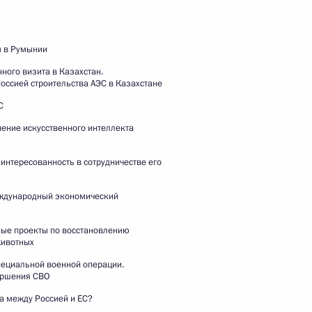
Награждение военнослужащих
Военно-Морского Флота
государственными наградами
м в Румынии
Российской Федерации
нного визита в Казахстан.
оссией строительства АЭС в Казахстане
С
26 июля 2026 года
Видео, 8 мин.
ение искусственного интеллекта
интересованность в сотрудничестве его
ждународный экономический
ые проекты по восстановлению
животных
пециальной военной операции.
ершения СВО
а между Россией и ЕС?