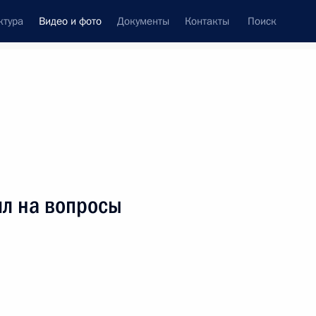
ктура
Видео и фото
Документы
Контакты
Поиск
си
ия, встречи
Встречи со СМИ
август, 2026
инала конкурса «Большая
ил на вопросы
део, 5 мин.