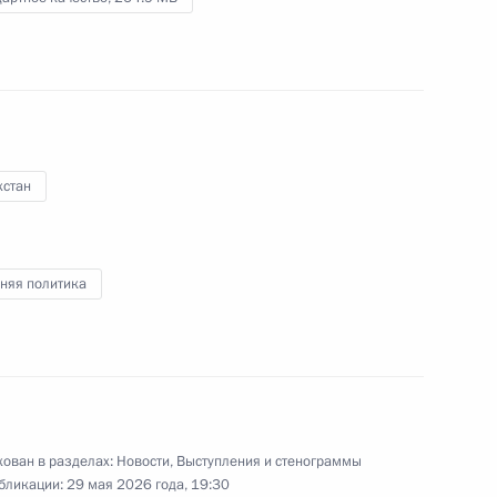
Владимир Путин ответил
на вопросы представителей
СМИ
хстан
29 мая 2026 года
Видео, 50 мин.
няя политика
ован в разделах:
Новости
,
Выступления и стенограммы
бликации:
29 мая 2026 года, 19:30