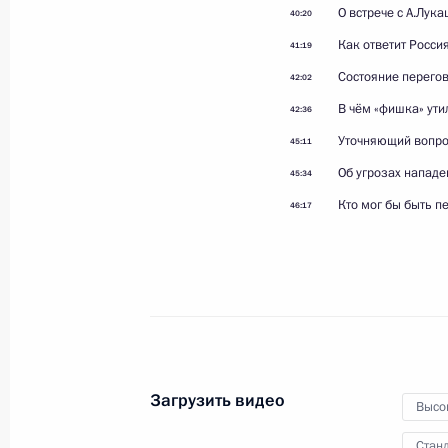
О встрече с А.Лук
40:20
Как ответит Росси
41:19
Доклады командующих
Состояние перегов
42:02
флотами об оперативной
В чём «фишка» ут
42:36
обстановке и выполняемых
Уточняющий вопро
45:11
задачах
Об угрозах нападе
45:34
26 июля 2026 года
Видео, 5 мин.
Кто мог бы быть 
46:17
Загрузить видео
Высо
Станд