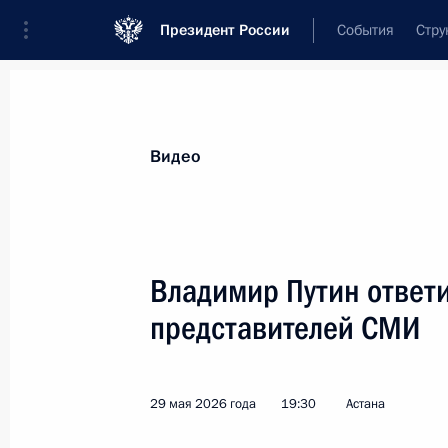
Президент России
События
Стру
Видеозаписи
Фотографии
Аудиозапи
Все материалы
Выступления
Совещан
Видео
Церемония закрытия ф
Владимир Путин ответ
перемена»
представителей СМИ
3 августа 2026 года
Красноярск
Ви
29 мая 2026 года
19:30
Астана