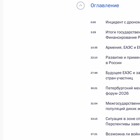
Оглавление
Встреча с военнослужащими
Военно-Морского Флота
Инцидент с дроно
0:00
Итоги государстве
3:29
Финансирование Р
Армения, ЕАЭС и Е
26 июля 2026 года
Видео, 57 мин.
10:35
Развитие и примен
22:10
в России
Будущее ЕАЭС и за
27:49
стран-участниц
Петербургский ме
30:21
форум-2026
Межгосударственн
31:54
популяций диких 
Ситуация в зоне с
33:15
Перспективы зав
Возможна ли войн
37:21