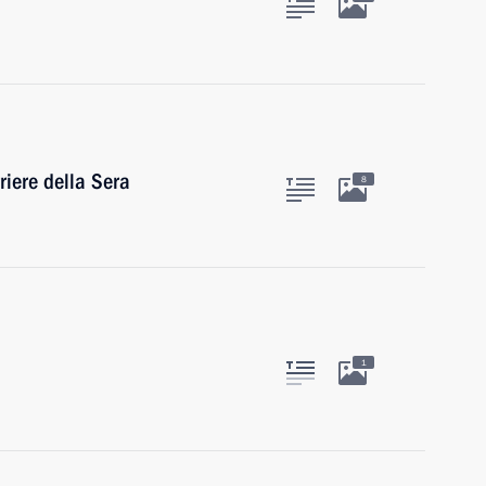
iere della Sera
8
1