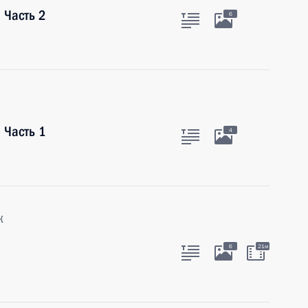
 Часть 2
6
 Часть 1
4
к
6
21м