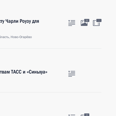
у Чарли Роузу для
:
3
ласть, Ново-Огарёво
вам ТАСС и «Синьхуа»
3