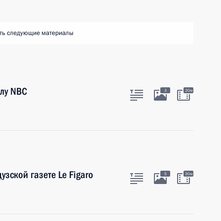
ть следующие материалы
лу NBC
3
20м
зской газете Le Figaro
5
30м