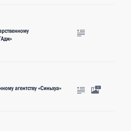
арственному
ТАдж»
ному агентству «Синьхуа»
5