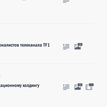
рналистов телеканала TF1
3
к
ационному холдингу
:
4