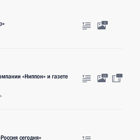
р»
4
омпании «Ниппон» и газете
:
13
ь
Россия сегодня»