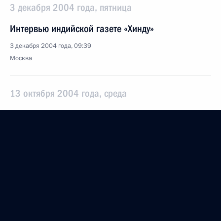
3 декабря 2004 года, пятница
Интервью индийской газете «Хинду»
3 декабря 2004 года, 09:39
Москва
13 октября 2004 года, среда
Интервью китайским газетам «Жэньминь Жибао»,
«Юный корреспондент Китая» и Центральному
телевидению Китая
13 октября 2004 года, 07:39
1 сентября 2004 года, среда
Интервью представителям турецких СМИ