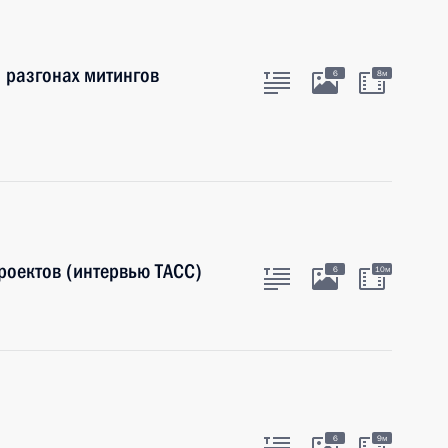
и разгонах митингов
6
8м
роектов (интервью ТАСС)
6
10м
6
9м