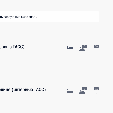
ть следующие материалы
ервью ТАСС)
6
5м
олине (интервью ТАСС)
6
7м