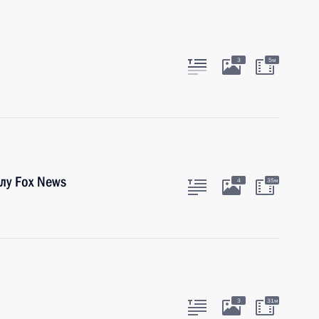
3
5м
лу Fox News
4
35м
3
31м