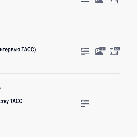
интервью ТАСС)
6
12м
к
тву ТАСС