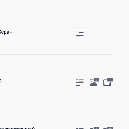
Сера»
s
:
7
3
16м