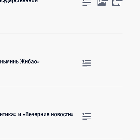
осударственной
эньминь Жибао»
итика» и «Вечерние новости»