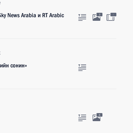
е
ky News Arabia и RT Arabic
:
3
к
рийн сонин»
6