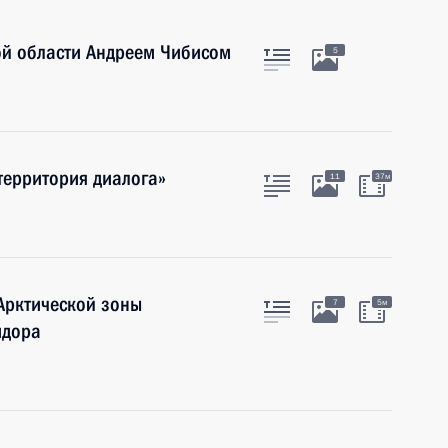
ой области Андреем Чибисом
5
территория диалога»
11
37м
Арктической зоны
7
5м
идора