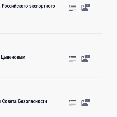
 Российского экспортного
4
м Цыденовым
6
 Совета Безопасности
3