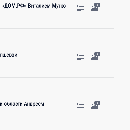
м «ДОМ.РФ» Виталием Мутко
4
упшевой
4
й области Андреем
4