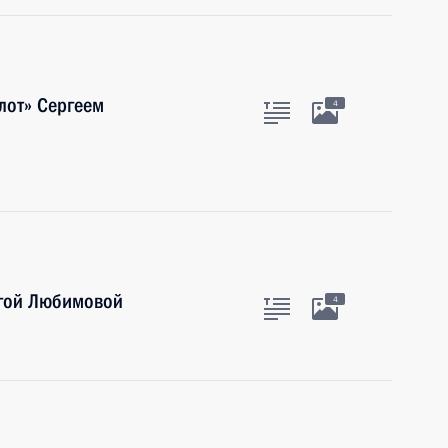
лот» Сергеем
4
ьгой Любимовой
4