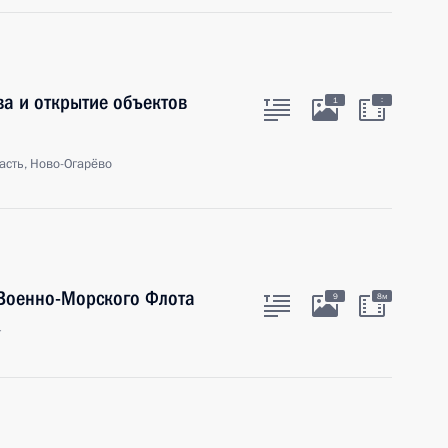
а и открытие объектов
:
1
асть, Ново-Огарёво
 Военно-Морского Флота
9
8м
г