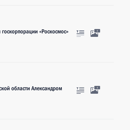
м госкорпорации «Роскосмос»
4
ской области Александром
4