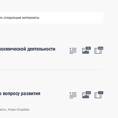
ть следующие материалы
космической деятельности
9
11м
о вопросу развития
:
12
асть, Ново-Огарёво