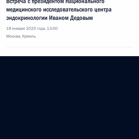
Встреча с президентом Национального
медицинского исследовательского центра
эндокринологии Иваном Дедовым
18 января 2025 года, 13:00
Москва, Кремль
15 января 2025 года, среда
Заседание Российского организационного
комитета «Победа»
15 января 2025 года, 15:40
Московская область, Ново-Огарёво
14 января 2025 года, вторник
Совещание по вопросам социально-