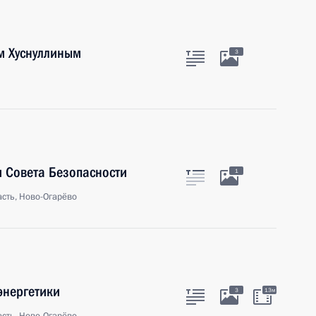
м Хуснуллиным
3
 Совета Безопасности
1
сть, Ново-Огарёво
энергетики
3
13м