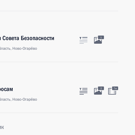
 Совета Безопасности
1
ласть, Ново-Огарёво
росам
2
7м
ласть, Ново-Огарёво
ик