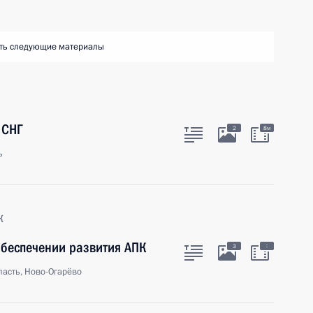
ть следующие материалы
 СНГ
2
8м
ь
к
обеспечении развития АПК
:
3
асть, Ново-Огарёво