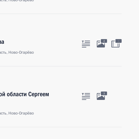
сть, Ново-Огарёво
ва
:
2
сть, Ново-Огарёво
ой области Сергеем
3
сть, Ново-Огарёво