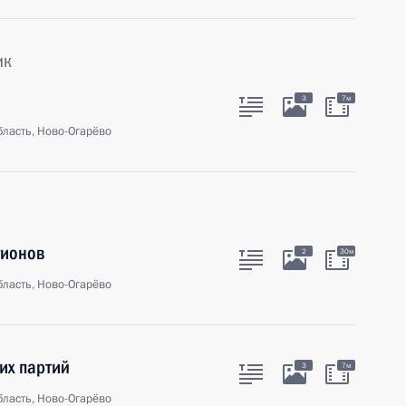
ик
3
7м
ласть, Ново-Огарёво
гионов
2
30м
ласть, Ново-Огарёво
их партий
3
7м
ласть, Ново-Огарёво