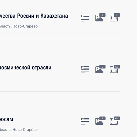
ества России и Казахстана
:
4
ласть, Ново-Огарёво
космической отрасли
2
5м
росам
1
6м
ласть, Ново-Огарёво