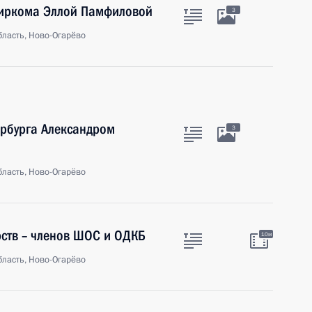
биркома Эллой Памфиловой
3
ласть, Ново-Огарёво
ербурга Александром
3
ласть, Ново-Огарёво
рств – членов ШОС и ОДКБ
10м
ласть, Ново-Огарёво